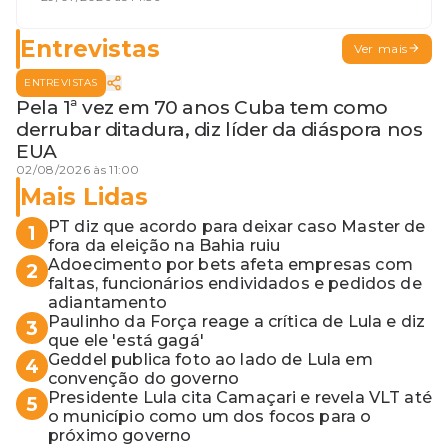
terceira guerra mundial
Entrevistas
Ver mais
ENTREVISTAS
Pela 1ª vez em 70 anos Cuba tem como
derrubar ditadura, diz líder da diáspora nos
EUA
02/08/2026 às 11:00
Mais Lidas
PT diz que acordo para deixar caso Master de
1
fora da eleição na Bahia ruiu
Adoecimento por bets afeta empresas com
2
faltas, funcionários endividados e pedidos de
adiantamento
Paulinho da Força reage a crítica de Lula e diz
3
que ele 'está gagá'
Geddel publica foto ao lado de Lula em
4
convenção do governo
Presidente Lula cita Camaçari e revela VLT até
5
o município como um dos focos para o
próximo governo