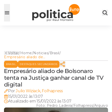
Voltar
/
Home
/
Noticias
/
Brasil
/
Empresário aliado de
Bolsonaro tenta na Justiça
BRASIL
DESTAQUES SECUNDÁRIOS
ganhar canal de TV digital
Empresário aliado de Bolsonaro
tenta na Justiça ganhar canal de TV
digital
Por
Julio Wiziack, Folhapress
15/01/2022 às 13:07
Atualizado em
15/01/2022 às 13:07
Foto:
Pedro Ladeira/Folhapress/Arquivo