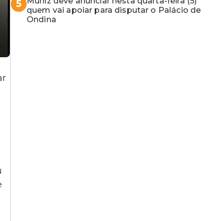
Muniz deve anunciar nesta quarta-feira (5)
5
quem vai apoiar para disputar o Palácio de
Ondina
ar
u
e