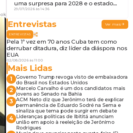
uma surpresa para 2028 e o estado
de terceira guerra mundial
29/07/2026 às 14:36
ook
Entrevistas
Ver mais
ENTREVISTAS
Pela 1ª vez em 70 anos Cuba tem como
derrubar ditadura, diz líder da diáspora nos
EUA
02/08/2026 às 11:00
Mais Lidas
Governo Trump revoga visto de embaixadora
1
do Brasil nos Estados Unidos
Marcelo Carvalho é um dos candidatos mais
2
jovens ao Senado na Bahia
ACM Neto diz que Jerônimo terá de explicar
3
permanência de Eduardo Sodré na Sema e
sinaliza que tema pode surgir em debate
Lideranças políticas de Ibititá anunciam
4
união em apoio à reeleição de Jerônimo
Rodrigues