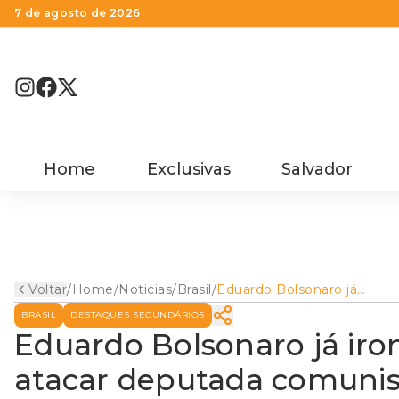
7 de agosto de 2026
Home
Exclusivas
Salvador
Voltar
/
Home
/
Noticias
/
Brasil
/
Eduardo Bolsonaro já
ironizou voo em 1ª classe
BRASIL
DESTAQUES SECUNDÁRIOS
para atacar deputada
comunista
Eduardo Bolsonaro já iron
atacar deputada comunis