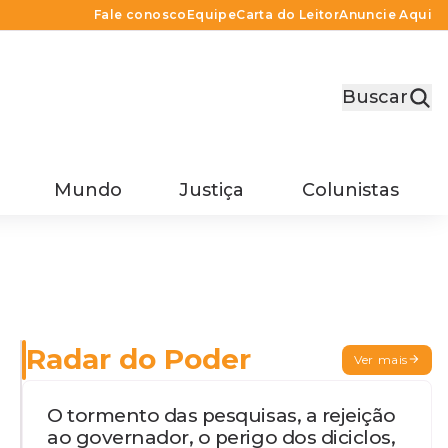
Fale conosco
Equipe
Carta do Leitor
Anuncie Aqui
Buscar
Mundo
Justiça
Colunistas
Radar do Poder
Ver mais
O tormento das pesquisas, a rejeição
ao governador, o perigo dos diciclos,