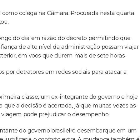
ai como colega na Câmara. Procurada nesta quarta
tou.
longo do dia em razão do decreto permitindo que
fiança de alto nível da administração possam viajar
xterior, em voos que durem mais de sete horas.
or detratores em redes sociais para atacar a
primeira classe, um ex-integrante do governo e hoje
a que a decisão é acertada, já que muitas vezes as
da viagem pode prejudicar o desempenho.
entante do governo brasileiro desembarque em um
ue justificaria o conforto extra. A mudança também é