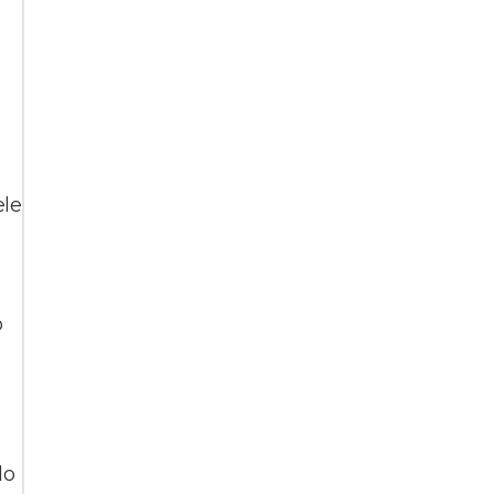
ele
o
do