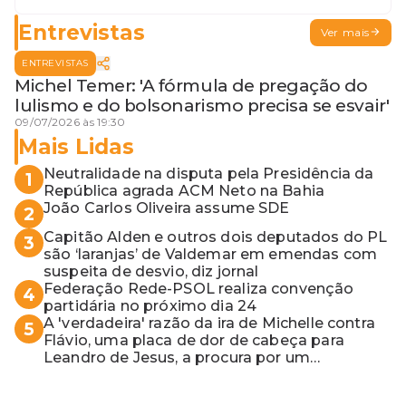
Jerônimo em SSA e Otto, o pai
exemplar
Entrevistas
Ver mais
ENTREVISTAS
Michel Temer: 'A fórmula de pregação do
lulismo e do bolsonarismo precisa se esvair'
09/07/2026 às 19:30
Mais Lidas
Neutralidade na disputa pela Presidência da
1
República agrada ACM Neto na Bahia
João Carlos Oliveira assume SDE
2
Capitão Alden e outros dois deputados do PL
3
são ‘laranjas’ de Valdemar em emendas com
suspeita de desvio, diz jornal
Federação Rede-PSOL realiza convenção
4
partidária no próximo dia 24
A 'verdadeira' razão da ira de Michelle contra
5
Flávio, uma placa de dor de cabeça para
Leandro de Jesus, a procura por um
coordenador de Jerônimo em SSA e Otto, o
pai exemplar