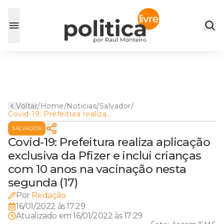
Voltar
/
Home
/
Noticias
/
Salvador
/
Covid-19: Prefeitura realiza
aplicação exclusiva da Pfizer
SALVADOR
e inclui crianças com 10 anos
na vacinação nesta segunda
Covid-19: Prefeitura realiza aplicação
(17)
exclusiva da Pfizer e inclui crianças
com 10 anos na vacinação nesta
segunda (17)
Por
Redação
16/01/2022 às 17:29
Atualizado em
16/01/2022 às 17:29