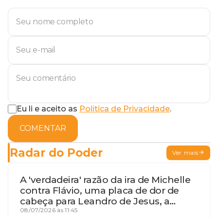
Eu li e aceito as
Política de Privacidade
.
COMENTAR
Radar do Poder
Ver mais
A 'verdadeira' razão da ira de Michelle
contra Flávio, uma placa de dor de
cabeça para Leandro de Jesus, a
procura por um coordenador de
08/07/2026 às 11:45