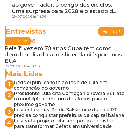
ao governador, o perigo dos diciclos,
uma surpresa para 2028 e o estado de
terceira guerra mundial
29/07/2026 às 14:36
Entrevistas
Ver mais
ENTREVISTAS
Pela 1ª vez em 70 anos Cuba tem como
derrubar ditadura, diz líder da diáspora nos
EUA
02/08/2026 às 11:00
Mais Lidas
Geddel publica foto ao lado de Lula em
1
convenção do governo
Presidente Lula cita Camaçari e revela VLT até
2
o município como um dos focos para o
próximo governo
Lula critica gestão de Salvador e diz que PT
3
precisa conquistar prefeitura da capital baiana
Lula veta projeto relatado por ex-ministro
4
para transformar Cefets em universidade