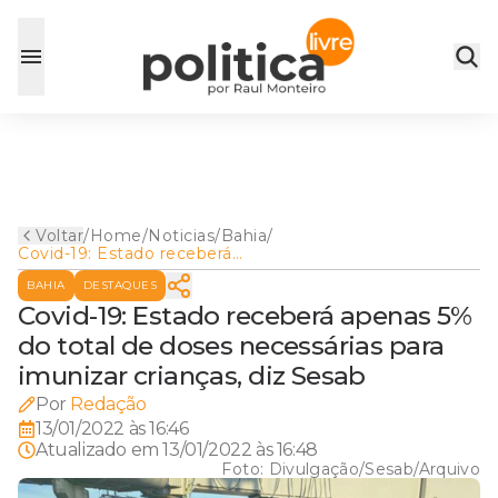
Voltar
/
Home
/
Noticias
/
Bahia
/
Covid-19: Estado receberá
apenas 5% do total de doses
BAHIA
DESTAQUES
necessárias para imunizar
crianças, diz Sesab
Covid-19: Estado receberá apenas 5%
do total de doses necessárias para
imunizar crianças, diz Sesab
Por
Redação
13/01/2022 às 16:46
Atualizado em
13/01/2022 às 16:48
Foto:
Divulgação/Sesab/Arquivo