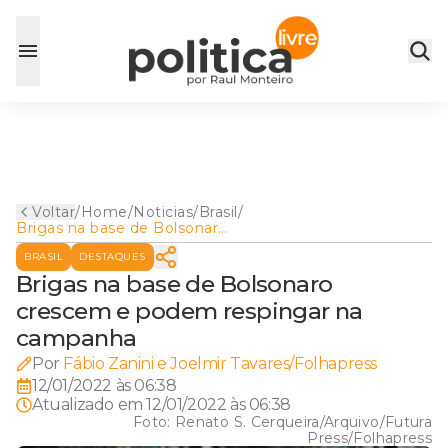
Voltar
/
Home
/
Noticias
/
Brasil
/
Brigas na base de Bolsonaro
crescem e podem respingar
BRASIL
DESTAQUES
na campanha
Brigas na base de Bolsonaro
crescem e podem respingar na
campanha
Por
Fábio Zanini e Joelmir Tavares/Folhapress
12/01/2022 às 06:38
Atualizado em
12/01/2022 às 06:38
Foto:
Renato S. Cerqueira/Arquivo/Futura
Press/Folhapress