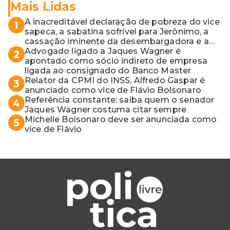
Mais Lidas
A inacreditável declaração de pobreza do vice
1
sapeca, a sabatina sofrível para Jerônimo, a
cassação iminente da desembargadora e a
vaga do Quinto para o MP baiano
Advogado ligado a Jaques Wagner é
2
apontado como sócio indireto de empresa
ligada ao consignado do Banco Master
Relator da CPMI do INSS, Alfredo Gaspar é
3
anunciado como vice de Flávio Bolsonaro
Referência constante: saiba quem o senador
4
Jaques Wagner costuma citar sempre
Michelle Bolsonaro deve ser anunciada como
5
vice de Flávio