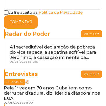
Eu li e aceito as
Política de Privacidade
.
COMENTAR
Radar do Poder
Ver mais
A inacreditável declaração de pobreza
do vice sapeca, a sabatina sofrível para
Jerônimo, a cassação iminente da
desembargadora e a vaga do Quinto
05/08/2026 às 12:16
para o MP baiano
Entrevistas
Ver mais
ENTREVISTAS
Pela 1ª vez em 70 anos Cuba tem como
derrubar ditadura, diz líder da diáspora nos
EUA
02/08/2026 às 11:00