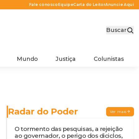
Fale conosco
Equipe
Carta do Leitor
Anuncie Aqui
Buscar
Mundo
Justiça
Colunistas
Radar do Poder
Ver mais
O tormento das pesquisas, a rejeição
ao governador, o perigo dos diciclos,