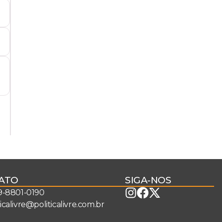
ATO
SIGA-NOS
 9-8801-0190
ticalivre@politicalivre.com.br