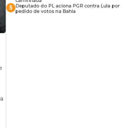
caminhada”
Deputado do PL aciona PGR contra Lula por
5
pedido de votos na Bahia
e
ra