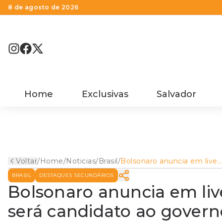
8 de agosto de 2026
Home
Exclusivas
Salvador
Voltar
/
Home
/
Noticias
/
Brasil
/
Bolsonaro anuncia em live
que Tarcísio de Freitas será
BRASIL
DESTAQUES SECUNDÁRIOS
candidato ao governo de S
Paulo
Bolsonaro anuncia em live
será candidato ao govern