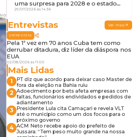
uma surpresa para 2028 e o estado
de terceira guerra mundial
29/07/2026 às 14:36
ivo
Entrevistas
Ver mais
ENTREVISTAS
Pela 1ª vez em 70 anos Cuba tem como
derrubar ditadura, diz líder da diáspora nos
EUA
02/08/2026 às 11:00
Mais Lidas
PT diz que acordo para deixar caso Master de
1
fora da eleição na Bahia ruiu
Adoecimento por bets afeta empresas com
2
faltas, funcionários endividados e pedidos de
adiantamento
Presidente Lula cita Camaçari e revela VLT
3
até o município como um dos focos para o
próximo governo
ACM Neto recebe apoio do prefeito de
4
Jussara: “Tem peso muito grande na nossa