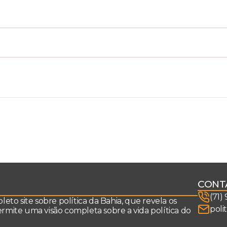
CONT
(71)
to site sobre política da Bahia, que revela os
poli
permite uma visão completa sobre a vida política do