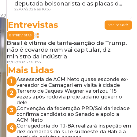
deputada bolsonarista e as placas da
discórdia
22/07/2026 às 10:55
ivo
Entrevistas
Ver mais
ENTREVISTAS
Brasil é vítima de tarifa-sanção de Trump,
não é covarde nem vai capitular, diz
ministro da Indústria
18/07/2026 às 11:55
Mais Lidas
Assessoria de ACM Neto quase esconde ex-
1
vereador de Camaçari em visita à cidade
Terreno de Jaques Wagner valorizou 115
2
vezes após rodovia projetada no governo
dele
Convenção da federação PRD/Solidariedade
3
confirma candidato ao Senado e apoio a
ACM Neto
Corregedoria do TJ-BA realizará inspeção em
4
dez comarcas do sul e sudoeste da Bahia a