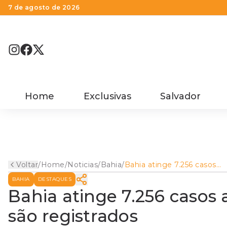
7 de agosto de 2026
Home
Exclusivas
Salvador
Voltar
/
Home
/
Noticias
/
Bahia
/
Bahia atinge 7.256 casos
ativos de Covid-19; 14 óbito
BAHIA
DESTAQUES
são registrados
Bahia atinge 7.256 casos a
são registrados