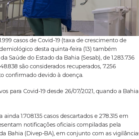
 1.999 casos de Covid-19 (taxa de crescimento de
idemiológico desta quinta-feira (13) também
 da Saúde do Estado da Bahia (Sesab), de 1.283.736
248.838 são considerados recuperados, 7.256
to confirmado devido à doença.
vos para Covid-19 desde 26/07/2021, quando a Bahia
a ainda 1.708.135 casos descartados e 278.315 em
esentam notificações oficiais compiladas pela
da Bahia (Divep-BA), em conjunto com as vigilância