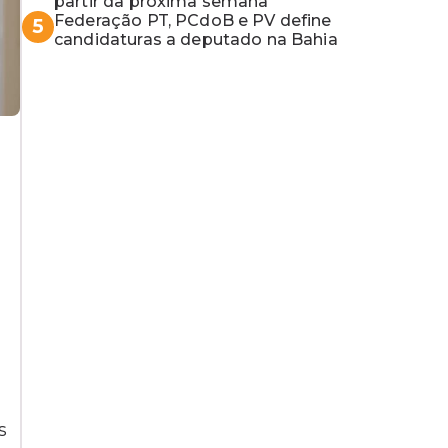
partir da próxima semana
Federação PT, PCdoB e PV define
5
candidaturas a deputado na Bahia
s