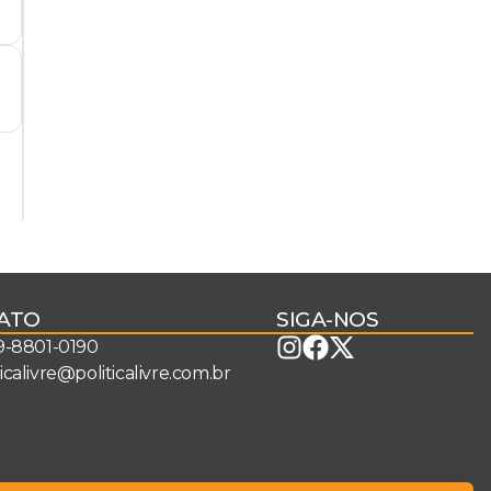
ATO
SIGA-NOS
 9-8801-0190
ticalivre@politicalivre.com.br