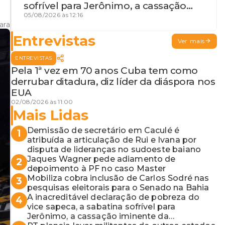
sofrível para Jerônimo, a cassação
iminente da desembargadora e a
05/08/2026 às 12:16
ara
vaga do Quinto para o MP baiano
Entrevistas
Ver mais
ENTREVISTAS
Pela 1ª vez em 70 anos Cuba tem como
derrubar ditadura, diz líder da diáspora nos
EUA
02/08/2026 às 11:00
Mais Lidas
Demissão de secretário em Caculé é
1
atribuída a articulação de Rui e Ivana por
disputa de lideranças no sudoeste baiano
Jaques Wagner pede adiamento de
2
depoimento à PF no caso Master
Mobiliza cobra inclusão de Carlos Sodré nas
3
pesquisas eleitorais para o Senado na Bahia
A inacreditável declaração de pobreza do
4
vice sapeca, a sabatina sofrível para
Jerônimo, a cassação iminente da