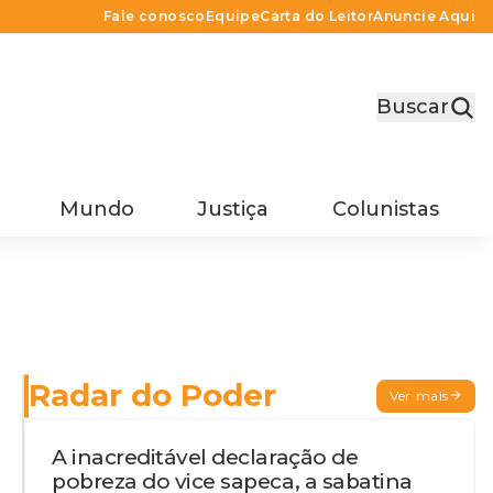
Fale conosco
Equipe
Carta do Leitor
Anuncie Aqui
Buscar
Mundo
Justiça
Colunistas
Radar do Poder
Ver mais
A inacreditável declaração de
pobreza do vice sapeca, a sabatina