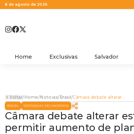
8 de agosto de 2026
Home
Exclusivas
Salvador
Voltar
/
Home
/
Noticias
/
Brasil
/
Câmara debate alterar
estatuto do idoso para
BRASIL
DESTAQUES SECUNDÁRIOS
permitir aumento de plano
de saúde
Câmara debate alterar es
permitir aumento de pla