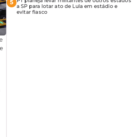
desembargadora e a vaga do Quinto para o
PT planeja levar militantes de outros estados
5
MP baiano
a SP para lotar ato de Lula em estádio e
evitar fiasco
e
ue
a