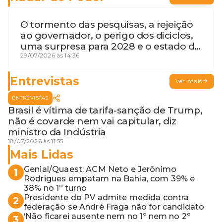
O tormento das pesquisas, a rejeição
ao governador, o perigo dos diciclos,
uma surpresa para 2028 e o estado de
terceira guerra mundial
29/07/2026 às 14:36
Entrevistas
Ver mais
ENTREVISTAS
Brasil é vítima de tarifa-sanção de Trump,
não é covarde nem vai capitular, diz
ministro da Indústria
18/07/2026 às 11:55
Mais Lidas
Genial/Quaest: ACM Neto e Jerônimo
1
Rodrigues empatam na Bahia, com 39% e
38% no 1º turno
Presidente do PV admite medida contra
2
federação se André Fraga não for candidato
‘Não ficarei ausente nem no 1º nem no 2º
3