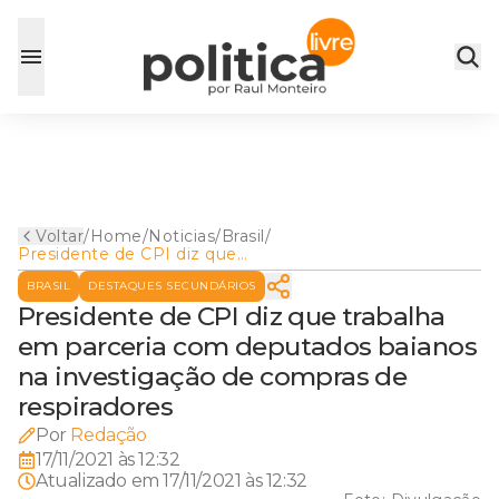
Voltar
/
Home
/
Noticias
/
Brasil
/
Presidente de CPI diz que
trabalha em parceria com
BRASIL
DESTAQUES SECUNDÁRIOS
deputados baianos na
investigação de compras de
Presidente de CPI diz que trabalha
respiradores
em parceria com deputados baianos
na investigação de compras de
respiradores
Por
Redação
17/11/2021 às 12:32
Atualizado em
17/11/2021 às 12:32