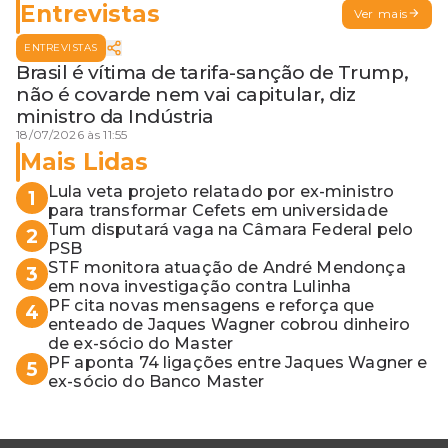
Entrevistas
Ver mais
ENTREVISTAS
Brasil é vítima de tarifa-sanção de Trump,
não é covarde nem vai capitular, diz
ministro da Indústria
18/07/2026 às 11:55
Mais Lidas
Lula veta projeto relatado por ex-ministro
1
para transformar Cefets em universidade
Tum disputará vaga na Câmara Federal pelo
2
PSB
STF monitora atuação de André Mendonça
3
em nova investigação contra Lulinha
PF cita novas mensagens e reforça que
4
enteado de Jaques Wagner cobrou dinheiro
de ex-sócio do Master
PF aponta 74 ligações entre Jaques Wagner e
5
ex-sócio do Banco Master