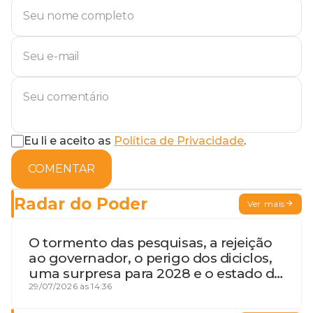
Eu li e aceito as
Política de Privacidade
.
COMENTAR
Radar do Poder
Ver mais
O tormento das pesquisas, a rejeição
ao governador, o perigo dos diciclos,
uma surpresa para 2028 e o estado de
terceira guerra mundial
29/07/2026 às 14:36