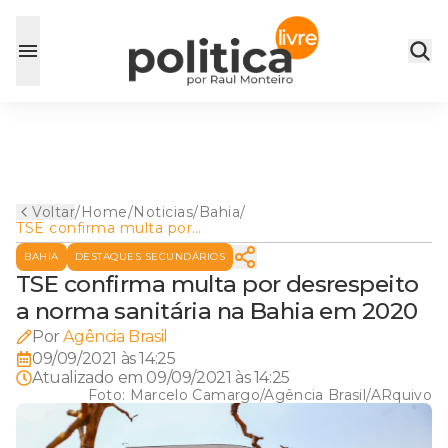
Voltar
/
Home
/
Noticias
/
Bahia
/
TSE confirma multa por
desrespeito a norma sanitária
BAHIA
DESTAQUES SECUNDÁRIOS
na Bahia em 2020
TSE confirma multa por desrespeito
a norma sanitária na Bahia em 2020
Por
Agência Brasil
09/09/2021 às 14:25
Atualizado em
09/09/2021 às 14:25
Foto:
Marcelo Camargo/Agência Brasil/ARquivo