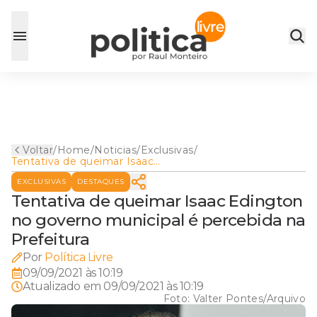
Voltar
/
Home
/
Noticias
/
Exclusivas
/
Tentativa de queimar Isaac
Edington no governo
EXCLUSIVAS
DESTAQUES
municipal é percebida na
Prefeitura
Tentativa de queimar Isaac Edington
no governo municipal é percebida na
Prefeitura
Por
Política Livre
09/09/2021 às 10:19
Atualizado em
09/09/2021 às 10:19
Foto:
Valter Pontes/Arquivo