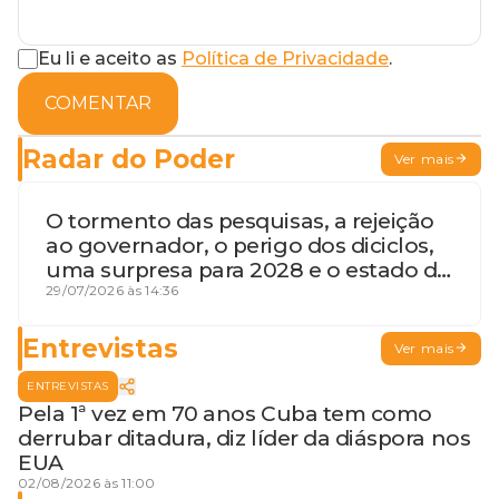
Eu li e aceito as
Política de Privacidade
.
COMENTAR
Radar do Poder
Ver mais
O tormento das pesquisas, a rejeição
ao governador, o perigo dos diciclos,
uma surpresa para 2028 e o estado de
terceira guerra mundial
29/07/2026 às 14:36
Entrevistas
Ver mais
ENTREVISTAS
Pela 1ª vez em 70 anos Cuba tem como
derrubar ditadura, diz líder da diáspora nos
EUA
02/08/2026 às 11:00