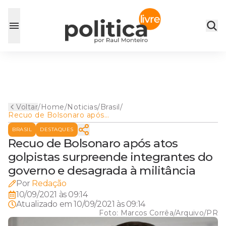
Voltar
/
Home
/
Noticias
/
Brasil
/
Recuo de Bolsonaro após
atos golpistas surpreende
BRASIL
DESTAQUES
integrantes do governo e
desagrada à militância
Recuo de Bolsonaro após atos
golpistas surpreende integrantes do
governo e desagrada à militância
Por
Redação
10/09/2021 às 09:14
Atualizado em
10/09/2021 às 09:14
Foto:
Marcos Corrêa/Arquivo/PR