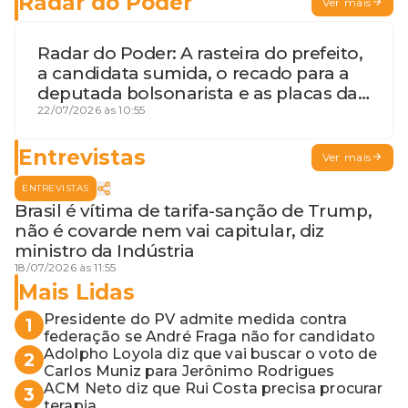
Radar do Poder
Ver mais
Radar do Poder: A rasteira do prefeito,
a candidata sumida, o recado para a
deputada bolsonarista e as placas da
discórdia
22/07/2026 às 10:55
Entrevistas
Ver mais
ENTREVISTAS
Brasil é vítima de tarifa-sanção de Trump,
não é covarde nem vai capitular, diz
ministro da Indústria
18/07/2026 às 11:55
Mais Lidas
Presidente do PV admite medida contra
1
federação se André Fraga não for candidato
Adolpho Loyola diz que vai buscar o voto de
2
Carlos Muniz para Jerônimo Rodrigues
ACM Neto diz que Rui Costa precisa procurar
3
terapia