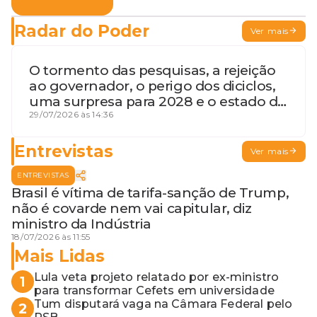
Radar do Poder
Ver mais
O tormento das pesquisas, a rejeição
ao governador, o perigo dos diciclos,
uma surpresa para 2028 e o estado de
terceira guerra mundial
29/07/2026 às 14:36
Entrevistas
Ver mais
ENTREVISTAS
Brasil é vítima de tarifa-sanção de Trump,
não é covarde nem vai capitular, diz
ministro da Indústria
18/07/2026 às 11:55
Mais Lidas
Lula veta projeto relatado por ex-ministro
1
para transformar Cefets em universidade
Tum disputará vaga na Câmara Federal pelo
2