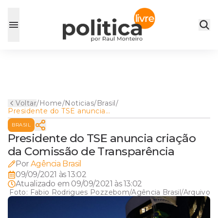
Voltar
/
Home
/
Noticias
/
Brasil
/
Presidente do TSE anuncia
criação da Comissão de
BRASIL
Transparência
Presidente do TSE anuncia criação
da Comissão de Transparência
Por
Agência Brasil
09/09/2021 às 13:02
Atualizado em
09/09/2021 às 13:02
Foto:
Fabio Rodrigues Pozzebom/Agência Brasil/Arquivo