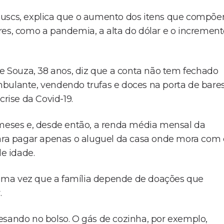
njuscs, explica que o aumento dos itens que compõ
res, como a pandemia, a alta do dólar e o incremen
de Souza, 38 anos, diz que a conta não tem fechado
mbulante, vendendo trufas e doces na porta de bare
crise da Covid-19.
 meses e, desde então, a renda média mensal da
para pagar apenas o aluguel da casa onde mora com 
de idade.
o, uma vez que a família depende de doações que
.
esando no bolso. O gás de cozinha, por exemplo,