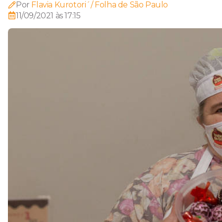
Por
Flavia Kurotori´/ Folha de São Paulo
11/09/2021 às 17:15