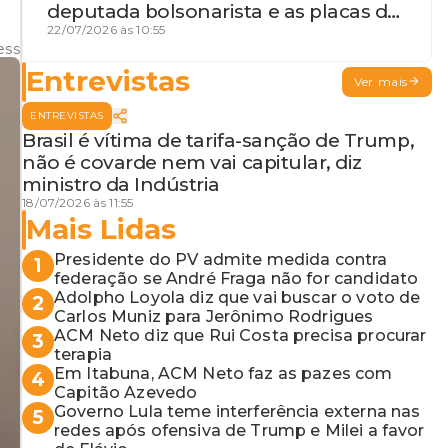
deputada bolsonarista e as placas da
discórdia
22/07/2026 às 10:55
ess
Entrevistas
Ver mais
ENTREVISTAS
Brasil é vítima de tarifa-sanção de Trump,
não é covarde nem vai capitular, diz
ministro da Indústria
18/07/2026 às 11:55
Mais Lidas
Presidente do PV admite medida contra
1
federação se André Fraga não for candidato
Adolpho Loyola diz que vai buscar o voto de
2
Carlos Muniz para Jerônimo Rodrigues
ACM Neto diz que Rui Costa precisa procurar
3
terapia
Em Itabuna, ACM Neto faz as pazes com
4
Capitão Azevedo
Governo Lula teme interferência externa nas
5
redes após ofensiva de Trump e Milei a favor