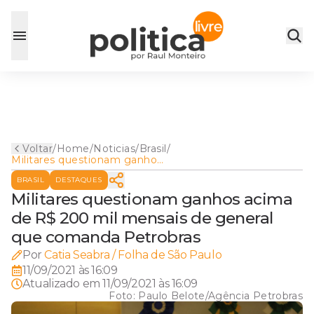
Voltar
/
Home
/
Noticias
/
Brasil
/
Militares questionam ganhos
acima de R$ 200 mil
BRASIL
DESTAQUES
mensais de general que
comanda Petrobras
Militares questionam ganhos acima
de R$ 200 mil mensais de general
que comanda Petrobras
Por
Catia Seabra / Folha de São Paulo
11/09/2021 às 16:09
Atualizado em
11/09/2021 às 16:09
Foto:
Paulo Belote/Agência Petrobras