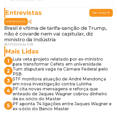
terceira guerra mundial
Entrevistas
Ver mais
ENTREVISTAS
Brasil é vítima de tarifa-sanção de Trump,
não é covarde nem vai capitular, diz
ministro da Indústria
18/07/2026 às 11:55
Mais Lidas
Lula veta projeto relatado por ex-ministro
1
para transformar Cefets em universidade
Tum disputará vaga na Câmara Federal pelo
2
PSB
STF monitora atuação de André Mendonça
3
em nova investigação contra Lulinha
PF cita novas mensagens e reforça que
4
enteado de Jaques Wagner cobrou dinheiro
de ex-sócio do Master
PF aponta 74 ligações entre Jaques Wagner e
5
ex-sócio do Banco Master