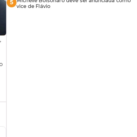
Michelle Bolsonaro deve ser anunciada como
5
vice de Flávio
,
o