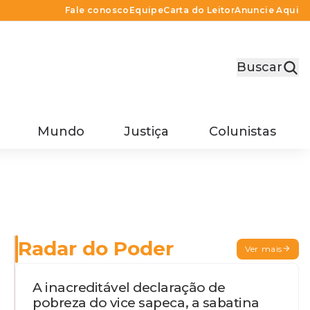
Fale conosco
Equipe
Carta do Leitor
Anuncie Aqui
Buscar
Mundo
Justiça
Colunistas
Radar do Poder
Ver mais
A inacreditável declaração de
pobreza do vice sapeca, a sabatina