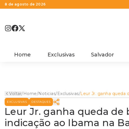
8 de agosto de 2026
Home
Exclusivas
Salvador
Voltar
/
Home
/
Noticias
/
Exclusivas
/
Leur Jr. ganha queda 
braço com João Roma
EXCLUSIVAS
DESTAQUES
indicação ao Ibama na
Leur Jr. ganha queda de
indicação ao Ibama na B