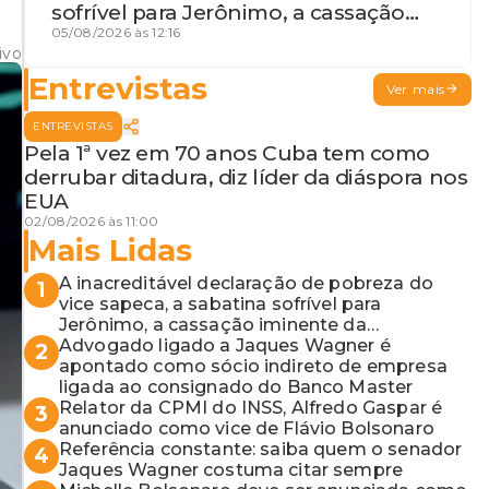
sofrível para Jerônimo, a cassação
iminente da desembargadora e a
05/08/2026 às 12:16
ivo
vaga do Quinto para o MP baiano
Entrevistas
Ver mais
ENTREVISTAS
Pela 1ª vez em 70 anos Cuba tem como
derrubar ditadura, diz líder da diáspora nos
EUA
02/08/2026 às 11:00
Mais Lidas
A inacreditável declaração de pobreza do
1
vice sapeca, a sabatina sofrível para
Jerônimo, a cassação iminente da
desembargadora e a vaga do Quinto para o
Advogado ligado a Jaques Wagner é
2
MP baiano
apontado como sócio indireto de empresa
ligada ao consignado do Banco Master
Relator da CPMI do INSS, Alfredo Gaspar é
3
anunciado como vice de Flávio Bolsonaro
Referência constante: saiba quem o senador
4
Jaques Wagner costuma citar sempre