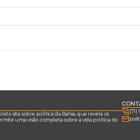
CONT
(71)
to site sobre política da Bahia, que revela os
poli
permite uma visão completa sobre a vida política do