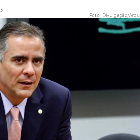
33
Foto:
Divulgação/Arqu