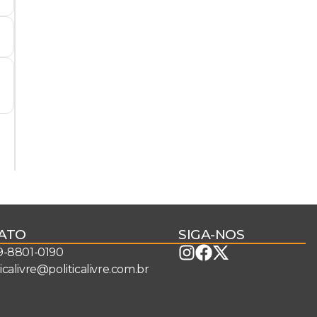
ATO
SIGA-NOS
 9-8801-0190
ticalivre@politicalivre.com.br