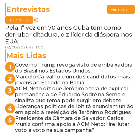
Entrevistas
Ver mais
ENTREVISTAS
Pela 1ª vez em 70 anos Cuba tem como
derrubar ditadura, diz líder da diáspora nos
EUA
02/08/2026 às 11:00
Mais Lidas
Governo Trump revoga visto de embaixadora
1
do Brasil nos Estados Unidos
Marcelo Carvalho é um dos candidatos mais
2
jovens ao Senado na Bahia
ACM Neto diz que Jerônimo terá de explicar
3
permanência de Eduardo Sodré na Sema e
sinaliza que tema pode surgir em debate
Lideranças políticas de Ibititá anunciam união
4
em apoio à reeleição de Jerônimo Rodrigues
Presidente da Câmara de Salvador, Carlos
5
Muniz confirma apoio a ACM Neto: “Irei lutar
voto a voto na sua campanha”