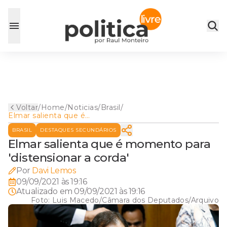
Voltar
/
Home
/
Noticias
/
Brasil
/
Elmar salienta que é
momento para 'distensionar
BRASIL
DESTAQUES SECUNDÁRIOS
a corda'
Elmar salienta que é momento para
'distensionar a corda'
Por
Davi Lemos
09/09/2021 às 19:16
Atualizado em
09/09/2021 às 19:16
Foto:
Luis Macedo/Câmara dos Deputados/Arquivo