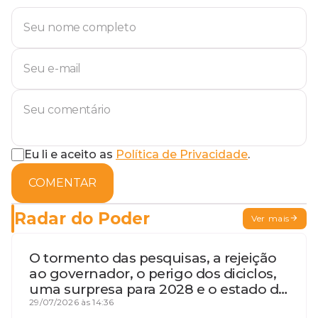
Eu li e aceito as
Política de Privacidade
.
COMENTAR
Radar do Poder
Ver mais
O tormento das pesquisas, a rejeição
ao governador, o perigo dos diciclos,
uma surpresa para 2028 e o estado de
terceira guerra mundial
29/07/2026 às 14:36