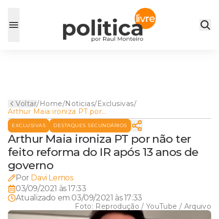
Voltar
/
Home
/
Noticias
/
Exclusivas
/
Arthur Maia ironiza PT por
não ter feito reforma do IR
EXCLUSIVAS
DESTAQUES SECUNDÁRIOS
após 13 anos de governo
Arthur Maia ironiza PT por não ter
feito reforma do IR após 13 anos de
governo
Por
Davi Lemos
03/09/2021 às 17:33
Atualizado em
03/09/2021 às 17:33
Foto:
Reprodução / YouTube / Arquivo