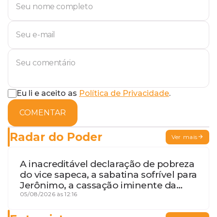
Eu li e aceito as
Política de Privacidade
.
COMENTAR
Radar do Poder
Ver mais
A inacreditável declaração de pobreza
do vice sapeca, a sabatina sofrível para
Jerônimo, a cassação iminente da
desembargadora e a vaga do Quinto
05/08/2026 às 12:16
para o MP baiano