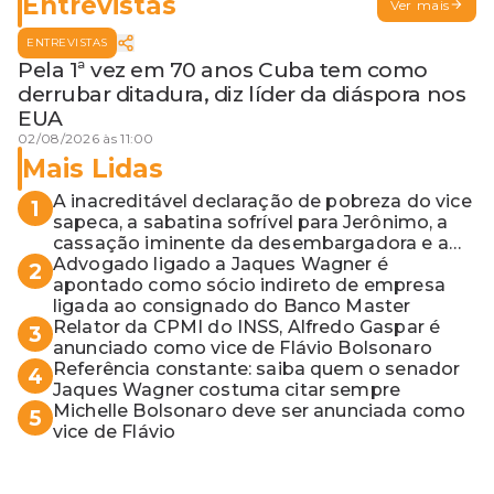
Entrevistas
Ver mais
ENTREVISTAS
Pela 1ª vez em 70 anos Cuba tem como
derrubar ditadura, diz líder da diáspora nos
EUA
02/08/2026 às 11:00
Mais Lidas
A inacreditável declaração de pobreza do vice
1
sapeca, a sabatina sofrível para Jerônimo, a
cassação iminente da desembargadora e a
vaga do Quinto para o MP baiano
Advogado ligado a Jaques Wagner é
2
apontado como sócio indireto de empresa
ligada ao consignado do Banco Master
Relator da CPMI do INSS, Alfredo Gaspar é
3
anunciado como vice de Flávio Bolsonaro
Referência constante: saiba quem o senador
4
Jaques Wagner costuma citar sempre
Michelle Bolsonaro deve ser anunciada como
5
vice de Flávio