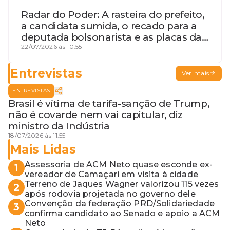
Radar do Poder: A rasteira do prefeito,
a candidata sumida, o recado para a
deputada bolsonarista e as placas da
discórdia
22/07/2026 às 10:55
Entrevistas
Ver mais
ENTREVISTAS
Brasil é vítima de tarifa-sanção de Trump,
não é covarde nem vai capitular, diz
ministro da Indústria
18/07/2026 às 11:55
Mais Lidas
Assessoria de ACM Neto quase esconde ex-
1
vereador de Camaçari em visita à cidade
Terreno de Jaques Wagner valorizou 115 vezes
2
após rodovia projetada no governo dele
Convenção da federação PRD/Solidariedade
3
confirma candidato ao Senado e apoio a ACM
Neto