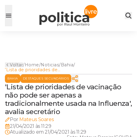
Voltar
/
Home
/
Noticias
/
Bahia
/
'Lista de prioridades de
vacinação não pode ser
BAHIA
DESTAQUES SECUNDÁRIOS
apenas a tradicionalmente
usada na Influenza', avalia
'Lista de prioridades de vacinação
secretário
não pode ser apenas a
tradicionalmente usada na Influenza',
avalia secretário
Por
Mateus Soares
21/04/2021 às 11:29
Atualizado em
21/04/2021 às 11:29