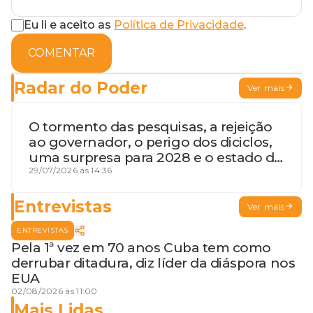
Eu li e aceito as
Política de Privacidade
.
COMENTAR
Radar do Poder
Ver mais
O tormento das pesquisas, a rejeição
ao governador, o perigo dos diciclos,
uma surpresa para 2028 e o estado de
terceira guerra mundial
29/07/2026 às 14:36
Entrevistas
Ver mais
ENTREVISTAS
Pela 1ª vez em 70 anos Cuba tem como
derrubar ditadura, diz líder da diáspora nos
EUA
02/08/2026 às 11:00
Mais Lidas