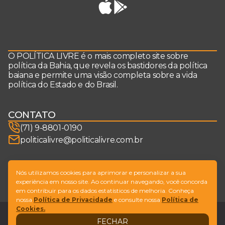
O POLÍTICA LIVRE é o mais completo site sobre
política da Bahia, que revela os bastidores da política
baiana e permite uma visão completa sobre a vida
política do Estado e do Brasil.
CONTATO
(71) 9-8801-0190
politicalivre@politicalivre.com.br
SIGA-NOS
Nós utilizamos cookies para aprimorar e personalizar a sua
experiência em nosso site. Ao continuar navegando, você concorda
em contribuir para os dados estatísticos de melhoria. Conheça
nossa
Política de Privacidade
e consulte nossa
Política de
Cookies.
Legal
Fale conosco
FECHAR