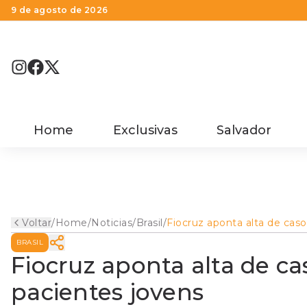
9 de agosto de 2026
Home
Exclusivas
Salvador
Voltar
/
Home
/
Noticias
/
Brasil
/
Fiocruz aponta alta de caso
e óbitos por covid-19 em
BRASIL
pacientes jovens
Fiocruz aponta alta de ca
pacientes jovens