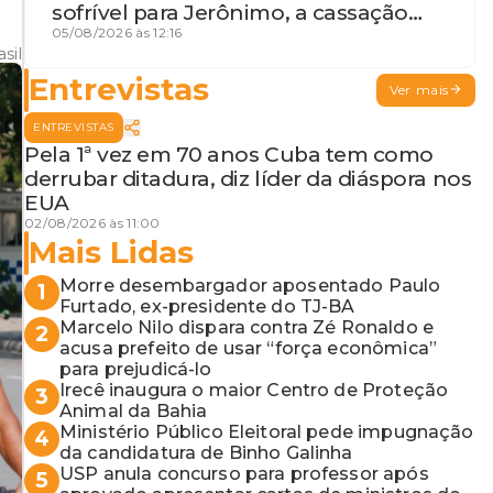
sofrível para Jerônimo, a cassação
iminente da desembargadora e a
05/08/2026 às 12:16
sil
vaga do Quinto para o MP baiano
Entrevistas
Ver mais
ENTREVISTAS
Pela 1ª vez em 70 anos Cuba tem como
derrubar ditadura, diz líder da diáspora nos
EUA
02/08/2026 às 11:00
Mais Lidas
Morre desembargador aposentado Paulo
1
Furtado, ex-presidente do TJ-BA
Marcelo Nilo dispara contra Zé Ronaldo e
2
acusa prefeito de usar “força econômica”
para prejudicá-lo
Irecê inaugura o maior Centro de Proteção
3
Animal da Bahia
Ministério Público Eleitoral pede impugnação
4
da candidatura de Binho Galinha
USP anula concurso para professor após
5