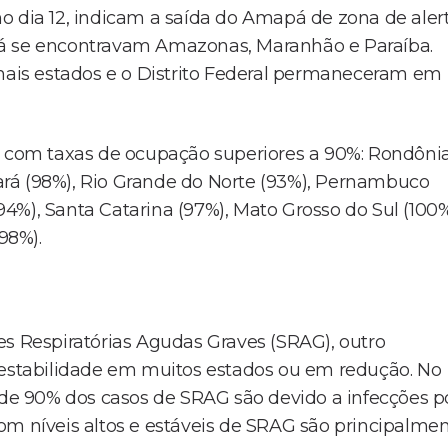
o dia 12, indicam a saída do Amapá de zona de aler
al já se encontravam Amazonas, Maranhão e Paraíba.
emais estados e o Distrito Federal permaneceram em
se com taxas de ocupação superiores a 90%: Rondôni
Ceará (98%), Rio Grande do Norte (93%), Pernambuco
(94%), Santa Catarina (97%), Mato Grosso do Sul (100%
98%).
es Respiratórias Agudas Graves (SRAG), outro
e estabilidade em muitos estados ou em redução. No
a de 90% dos casos de SRAG são devido a infecções p
om níveis altos e estáveis de SRAG são principalme