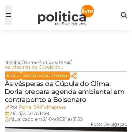
Voltar
/
Home
/
Noticias
/
Brasil
/
Às vésperas da Cúpula do
Clima, Doria prepara agenda
BRASIL
DESTAQUES SECUNDÁRIOS
ambiental em contraponto a
Bolsonaro
Às vésperas da Cúpula do Clima,
Doria prepara agenda ambiental em
contraponto a Bolsonaro
Por
Painel SA/Folhapress
21/04/2021 às 11:59
Atualizado em
21/04/2021 às 11:59
Foto:
Divulgação