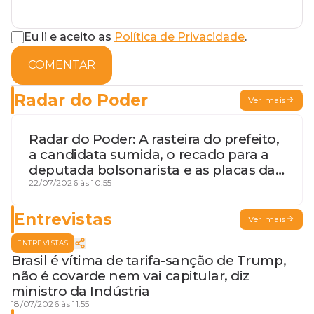
Eu li e aceito as
Política de Privacidade
.
COMENTAR
Radar do Poder
Ver mais
Radar do Poder: A rasteira do prefeito,
a candidata sumida, o recado para a
deputada bolsonarista e as placas da
discórdia
22/07/2026 às 10:55
Entrevistas
Ver mais
ENTREVISTAS
Brasil é vítima de tarifa-sanção de Trump,
não é covarde nem vai capitular, diz
ministro da Indústria
18/07/2026 às 11:55