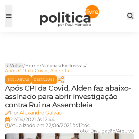
Voltar
/
Home
/
Noticias
/
Exclusivas
/
Após CPI da Covid, Alden faz
abaixo-assinado para abrir
EXCLUSIVAS
DESTAQUES
investigação contra Rui na
Assembleia
Após CPI da Covid, Alden faz abaixo-
assinado para abrir investigação
contra Rui na Assembleia
Por
Alexandre Galvão
22/04/2021 às 12:44
Atualizado em
22/04/2021 às 12:44
Foto:
Divulgação/Arquivo