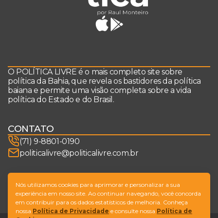
O POLÍTICA LIVRE é o mais completo site sobre
política da Bahia, que revela os bastidores da política
baiana e permite uma visão completa sobre a vida
política do Estado e do Brasil.
CONTATO
(71) 9-8801-0190
politicalivre@politicalivre.com.br
SIGA-NOS
Nós utilizamos cookies para aprimorar e personalizar a sua
experiência em nosso site. Ao continuar navegando, você concorda
em contribuir para os dados estatísticos de melhoria. Conheça
nossa
Política de Privacidade
e consulte nossa
Política de