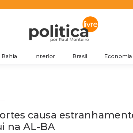
Bahia
Interior
Brasil
Economia
a
portes causa estranhament
ui na AL-BA