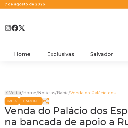
7 de agosto de 2026
Home
Exclusivas
Salvador
Voltar
/
Home
/
Noticias
/
Bahia
/
Venda do Palácio dos
Esportes causa
BAHIA
DESTAQUES
estranhamento na bancad
de apoio a Rui na AL-BA
Venda do Palácio dos Es
na bancada de apoio a R