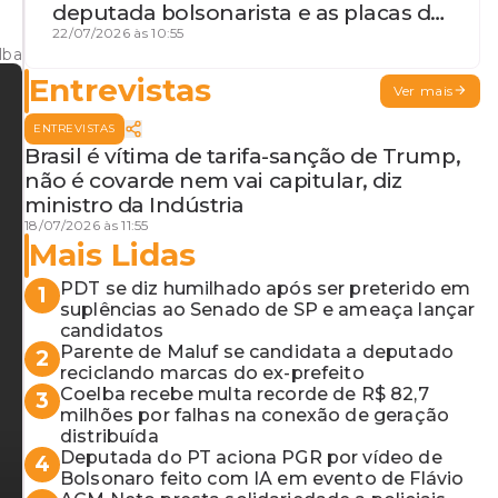
deputada bolsonarista e as placas da
discórdia
22/07/2026 às 10:55
lba
Entrevistas
Ver mais
ENTREVISTAS
Brasil é vítima de tarifa-sanção de Trump,
não é covarde nem vai capitular, diz
ministro da Indústria
18/07/2026 às 11:55
Mais Lidas
PDT se diz humilhado após ser preterido em
1
suplências ao Senado de SP e ameaça lançar
candidatos
Parente de Maluf se candidata a deputado
2
reciclando marcas do ex-prefeito
Coelba recebe multa recorde de R$ 82,7
3
milhões por falhas na conexão de geração
distribuída
Deputada do PT aciona PGR por vídeo de
4
Bolsonaro feito com IA em evento de Flávio