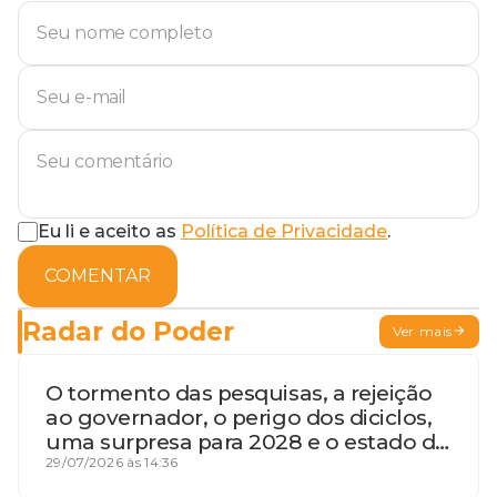
Eu li e aceito as
Política de Privacidade
.
COMENTAR
Radar do Poder
Ver mais
O tormento das pesquisas, a rejeição
ao governador, o perigo dos diciclos,
uma surpresa para 2028 e o estado de
terceira guerra mundial
29/07/2026 às 14:36