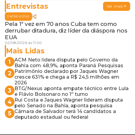
Entrevistas
Ver mais
ENTREVISTAS
Pela 1ª vez em 70 anos Cuba tem como
derrubar ditadura, diz líder da diáspora nos
EUA
02/08/2026 às 11:00
Mais Lidas
ACM Neto lidera disputa pelo Governo da
1
Bahia com 48,9%, aponta Paraná Pesquisas
Patrimônio declarado por Jaques Wagner
2
cresce 631% e chega a R$ 24,5 milhões em
2026
BTG/Nexus aponta empate técnico entre Lula
3
e Flávio Bolsonaro no 1º turno
Rui Costa e Jaques Wagner lideram disputa
4
pelo Senado na Bahia, aponta pesquisa
Câmara de Salvador terá 14 candidatos a
5
deputado estadual ou federal