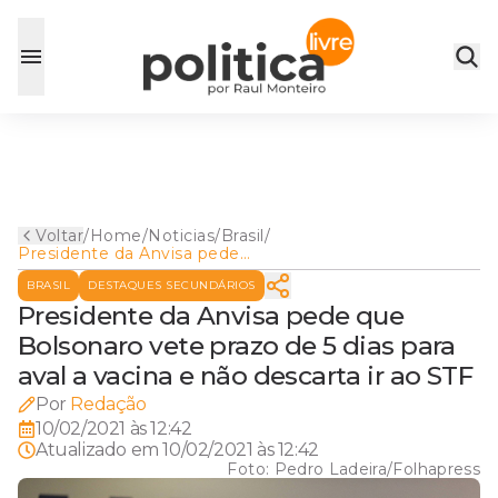
Voltar
/
Home
/
Noticias
/
Brasil
/
Presidente da Anvisa pede
que Bolsonaro vete prazo de
BRASIL
DESTAQUES SECUNDÁRIOS
5 dias para aval a vacina e
não descarta ir ao STF
Presidente da Anvisa pede que
Bolsonaro vete prazo de 5 dias para
aval a vacina e não descarta ir ao STF
Por
Redação
10/02/2021 às 12:42
Atualizado em
10/02/2021 às 12:42
Foto:
Pedro Ladeira/Folhapress