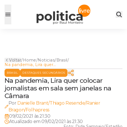
Voltar
/
Home
/
Noticias
/
Brasil
/
Na pandemia, Lira quer
colocar jornalistas em sala
BRASIL
DESTAQUES SECUNDÁRIOS
sem janelas na Câmara
Na pandemia, Lira quer colocar
jornalistas em sala sem janelas na
Câmara
Por
Danielle Brant/Thiago Resende/Ranier
Bragon/Folhapress
09/02/2021 às 21:30
Atualizado em
09/02/2021 às 21:30
Foto:
Dida Sampaio/Estadão