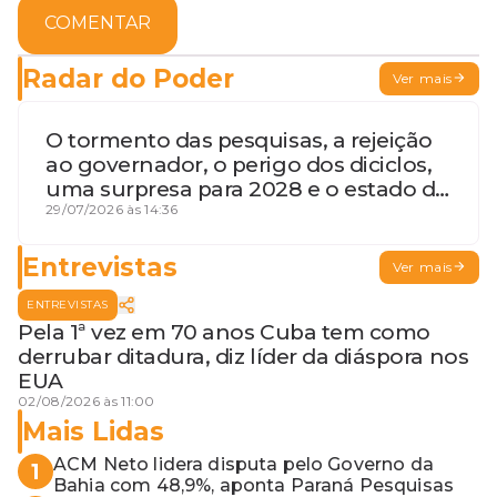
COMENTAR
Radar do Poder
Ver mais
O tormento das pesquisas, a rejeição
ao governador, o perigo dos diciclos,
uma surpresa para 2028 e o estado de
terceira guerra mundial
29/07/2026 às 14:36
Entrevistas
Ver mais
ENTREVISTAS
Pela 1ª vez em 70 anos Cuba tem como
derrubar ditadura, diz líder da diáspora nos
EUA
02/08/2026 às 11:00
Mais Lidas
ACM Neto lidera disputa pelo Governo da
1
Bahia com 48,9%, aponta Paraná Pesquisas