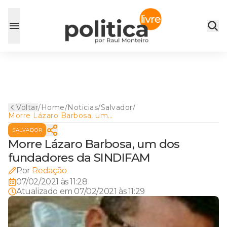
Voltar
/
Home
/
Noticias
/
Salvador
/
Morre Lázaro Barbosa, um
dos fundadores da
SALVADOR
SINDIFAM
Morre Lázaro Barbosa, um dos
fundadores da SINDIFAM
Por
Redação
07/02/2021 às 11:28
Atualizado em
07/02/2021 às 11:29