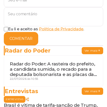
Eu li e aceito as
Política de Privacidade
.
COMENTAR
Radar do Poder
Ver mais
Radar do Poder: A rasteira do prefeito,
a candidata sumida, o recado para a
deputada bolsonarista e as placas da
discórdia
22/07/2026 às 10:55
Entrevistas
Ver mais
ENTREVISTAS
Brasil é vítima de tarifa-sanção de Trump,