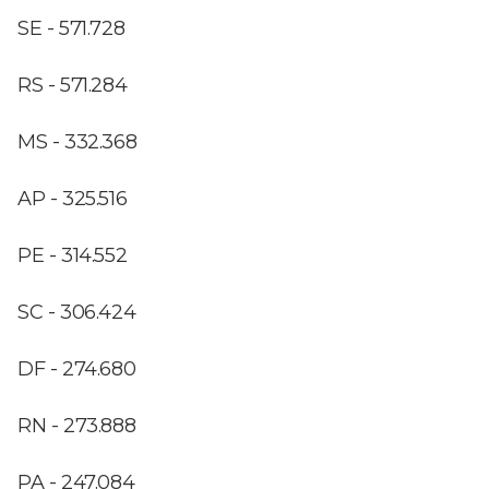
SE - 571.728
RS - 571.284
MS - 332.368
AP - 325.516
PE - 314.552
SC - 306.424
DF - 274.680
RN - 273.888
PA - 247.084