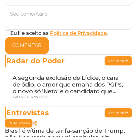
Eu li e aceito as
Política de Privacidade
.
COMENTAR
Radar do Poder
Ver mais
A segunda exclusão de Lídice, o cara
de ódio, o amor que emana dos PGPs,
o novo só 'Neto' e o candidato que
geme
15/07/2026 às 12:36
Entrevistas
Ver mais
ENTREVISTAS
Brasil é vítima de tarifa-sanção de Trump,