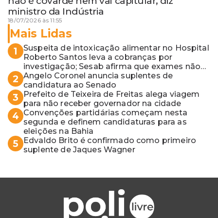
não é covarde nem vai capitular, diz
ministro da Indústria
18/07/2026 às 11:55
Mais Lidas
Suspeita de intoxicação alimentar no Hospital
1
Roberto Santos leva a cobranças por
investigação; Sesab afirma que exames não
apontaram contaminação
Angelo Coronel anuncia suplentes de
2
candidatura ao Senado
Prefeito de Teixeira de Freitas alega viagem
3
para não receber governador na cidade
Convenções partidárias começam nesta
4
segunda e definem candidaturas para as
eleições na Bahia
Edvaldo Brito é confirmado como primeiro
5
suplente de Jaques Wagner