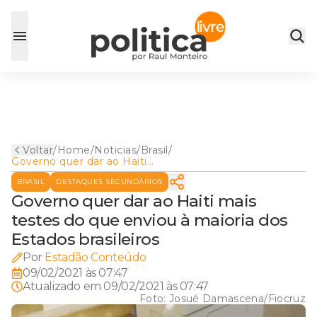
Voltar
/
Home
/
Noticias
/
Brasil
/
Governo quer dar ao Haiti
mais testes do que enviou à
BRASIL
DESTAQUES SECUNDÁRIOS
maioria dos Estados
brasileiros
Governo quer dar ao Haiti mais
testes do que enviou à maioria dos
Estados brasileiros
Por
Estadão Conteúdo
09/02/2021 às 07:47
Atualizado em
09/02/2021 às 07:47
Foto:
Josué Damascena/Fiocruz