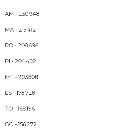
AM - 230.948
MA - 215.412
RO - 208.696
PI - 204.492
MT - 203808
ES - 178.728
TO - 168.196
GO - 156.272