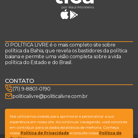
O POLÍTICA LIVRE é o mais completo site sobre
política da Bahia, que revela os bastidores da política
baiana e permite uma visão completa sobre a vida
política do Estado e do Brasil.
CONTATO
(71) 9-8801-0190
politicalivre@politicalivre.com.br
SIGA-NOS
Nós utilizamos cookies para aprimorar e personalizar a sua
experiência em nosso site. Ao continuar navegando, você concorda
em contribuir para os dados estatísticos de melhoria. Conheça
nossa
Política de Privacidade
e consulte nossa
Política de