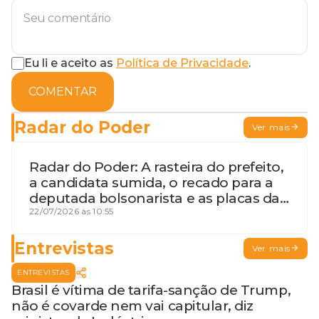
Eu li e aceito as
Política de Privacidade
.
COMENTAR
Radar do Poder
Ver mais
Radar do Poder: A rasteira do prefeito,
a candidata sumida, o recado para a
deputada bolsonarista e as placas da
discórdia
22/07/2026 às 10:55
Entrevistas
Ver mais
ENTREVISTAS
Brasil é vítima de tarifa-sanção de Trump,
não é covarde nem vai capitular, diz