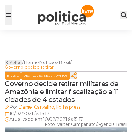
Voltar
/
Home
/
Noticias
/
Brasil
/
Governo decide retirar
militares da Amazônia e
BRASIL
DESTAQUES SECUNDÁRIOS
limitar fiscalização a 11
cidades de 4 estados
Governo decide retirar militares da
Amazônia e limitar fiscalização a 11
cidades de 4 estados
Por
Daniel Carvalho, Folhapress
10/02/2021 às 15:17
Atualizado em
10/02/2021 às 15:17
Foto:
Valter Campanato/Agência Brasil