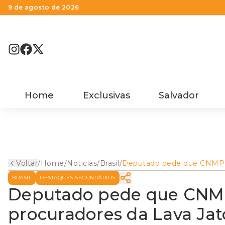
9 de agosto de 2026
Home
Exclusivas
Salvador
Voltar
/
Home
/
Noticias
/
Brasil
/
Deputado pede que CNMP
apure conduta de
BRASIL
DESTAQUES SECUNDÁRIOS
procuradores da Lava Jato
Deputado pede que CNMP
procuradores da Lava Jat