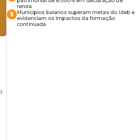
MP baiano
patrimonial de 6.000% em declaração de
renda
Municípios baianos superam metas do Ideb e
5
evidenciam os impactos da formação
continuada
o