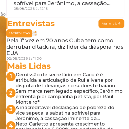
sofrível para Jerônimo, a cassação
iminente da desembargadora e a
05/08/2026 às 12:16
dão
vaga do Quinto para o MP baiano
Entrevistas
Ver mais
ENTREVISTAS
Pela 1ª vez em 70 anos Cuba tem como
derrubar ditadura, diz líder da diáspora nos
EUA
02/08/2026 às 11:00
Mais Lidas
Demissão de secretário em Caculé é
1
atribuída a articulação de Rui e Ivana por
disputa de lideranças no sudoeste baiano
Sem marca nem legado específico, Jerônimo
2
enfrenta pior campanha petista, por Raul
Monteiro*
A inacreditável declaração de pobreza do
3
vice sapeca, a sabatina sofrível para
Jerônimo, a cassação iminente da
desembargadora e a vaga do Quinto para o
Neto Carletto apresenta crescimento
4