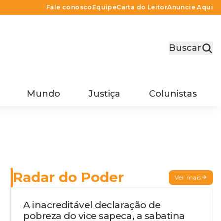
Fale conosco
Equipe
Carta do Leitor
Anuncie Aqui
Buscar
Mundo
Justiça
Colunistas
Radar do Poder
Ver mais
A inacreditável declaração de
pobreza do vice sapeca, a sabatina