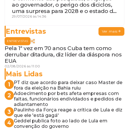
ao governador, o perigo dos diciclos,
uma surpresa para 2028 e o estado de
terceira guerra mundial
29/07/2026 às 14:36
Entrevistas
Ver mais
ENTREVISTAS
Pela 1ª vez em 70 anos Cuba tem como
derrubar ditadura, diz líder da diáspora nos
EUA
02/08/2026 às 11:00
Mais Lidas
PT diz que acordo para deixar caso Master de
1
fora da eleição na Bahia ruiu
Adoecimento por bets afeta empresas com
2
faltas, funcionários endividados e pedidos de
adiantamento
Paulinho da Força reage a crítica de Lula e diz
3
que ele 'está gagá'
Geddel publica foto ao lado de Lula em
4
convenção do governo