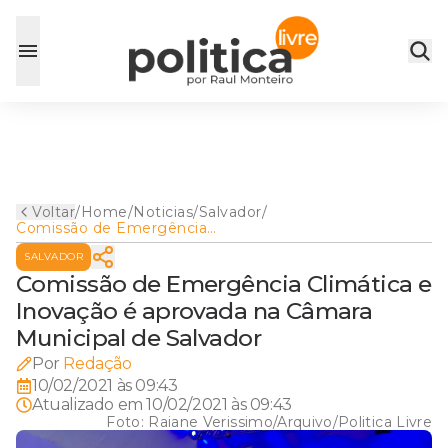
Voltar
/
Home
/
Noticias
/
Salvador
/
Comissão de Emergência
Climática e Inovação é
SALVADOR
aprovada na Câmara
Municipal de Salvador
Comissão de Emergência Climática e
Inovação é aprovada na Câmara
Municipal de Salvador
Por
Redação
10/02/2021 às 09:43
Atualizado em
10/02/2021 às 09:43
Foto:
Raiane Verissimo/Arquivo/Politica Livre