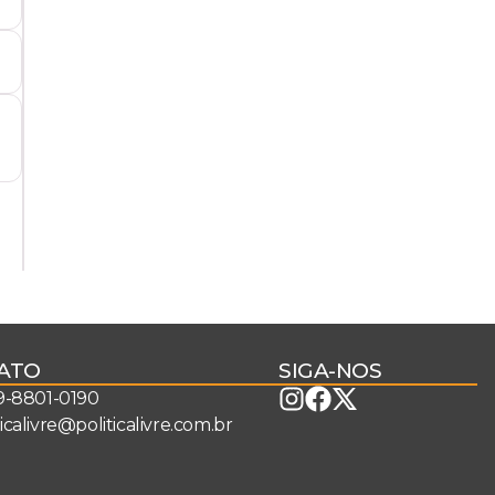
ATO
SIGA-NOS
 9-8801-0190
ticalivre@politicalivre.com.br