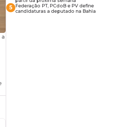
partir da próxima semana
Federação PT, PCdoB e PV define
5
candidaturas a deputado na Bahia
 a
e