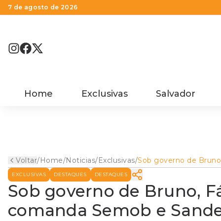
7 de agosto de 2026
Home
Exclusivas
Salvador
Voltar
/
Home
/
Noticias
/
Exclusivas
/
Sob governo de Bruno
vai para Secult, Muller
EXCLUSIVAS
DESTAQUES
DESTAQUES
comanda Semob e Sa
irá para Seman
Sob governo de Bruno, Fáb
comanda Semob e Sandes