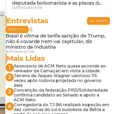
deputada bolsonarista e as placas da
discórdia
22/07/2026 às 10:55
ção
Entrevistas
Ver mais
ENTREVISTAS
Brasil é vítima de tarifa-sanção de Trump,
não é covarde nem vai capitular, diz
ministro da Indústria
18/07/2026 às 11:55
Mais Lidas
Assessoria de ACM Neto quase esconde ex-
1
vereador de Camaçari em visita à cidade
Terreno de Jaques Wagner valorizou 115
2
vezes após rodovia projetada no governo
dele
Convenção da federação PRD/Solidariedade
3
confirma candidato ao Senado e apoio a
ACM Neto
Corregedoria do TJ-BA realizará inspeção em
4
dez comarcas do sul e sudoeste da Bahia a