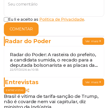
Eu li e aceito as
Política de Privacidade
.
COMENTAR
Radar do Poder
Ver mais
Radar do Poder: A rasteira do prefeito,
a candidata sumida, o recado para a
deputada bolsonarista e as placas da
discórdia
22/07/2026 às 10:55
Entrevistas
Ver mais
ENTREVISTAS
Brasil é vítima de tarifa-sanção de Trump,
não é covarde nem vai capitular, diz
ministro da Indústria