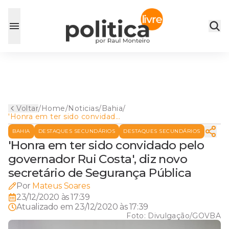
Voltar
/
Home
/
Noticias
/
Bahia
/
'Honra em ter sido convidado
pelo governador Rui Costa',
BAHIA
DESTAQUES SECUNDÁRIOS
DESTAQUES SECUNDÁRIOS
diz novo secretário de
Segurança Pública
'Honra em ter sido convidado pelo
governador Rui Costa', diz novo
secretário de Segurança Pública
Por
Mateus Soares
23/12/2020 às 17:39
Atualizado em
23/12/2020 às 17:39
Foto:
Divulgação/GOVBA