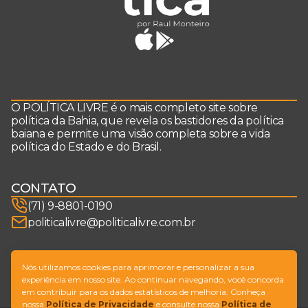
O POLÍTICA LIVRE é o mais completo site sobre
política da Bahia, que revela os bastidores da política
baiana e permite uma visão completa sobre a vida
política do Estado e do Brasil.
CONTATO
(71) 9-8801-0190
politicalivre@politicalivre.com.br
SIGA-NOS
Nós utilizamos cookies para aprimorar e personalizar a sua
experiência em nosso site. Ao continuar navegando, você concorda
em contribuir para os dados estatísticos de melhoria. Conheça
nossa
Política de Privacidade
e consulte nossa
Política de