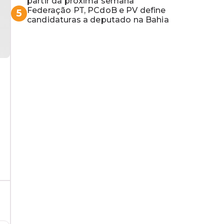
partir da próxima semana
Federação PT, PCdoB e PV define
5
candidaturas a deputado na Bahia