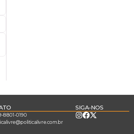
ATO
SIGA-NOS
 9-8801-0190
ticalivre@politicalivre.com.br