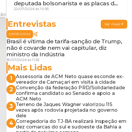
deputada bolsonarista e as placas da
discórdia
22/07/2026 às 10:55
ção
Entrevistas
Ver mais
ENTREVISTAS
Brasil é vítima de tarifa-sanção de Trump,
não é covarde nem vai capitular, diz
ministro da Indústria
18/07/2026 às 11:55
Mais Lidas
Assessoria de ACM Neto quase esconde ex-
1
vereador de Camaçari em visita à cidade
Convenção da federação PRD/Solidariedade
2
confirma candidato ao Senado e apoio a
ACM Neto
Terreno de Jaques Wagner valorizou 115
3
vezes após rodovia projetada no governo
dele
Corregedoria do TJ-BA realizará inspeção em
4
dez comarcas do sul e sudoeste da Bahia a