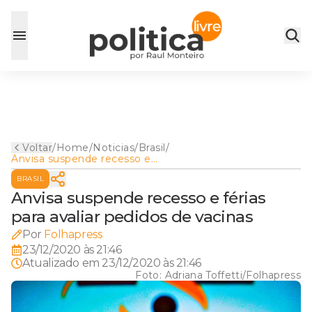
Voltar
/
Home
/
Noticias
/
Brasil
/
Anvisa suspende recesso e
férias para avaliar pedidos de
BRASIL
vacinas
Anvisa suspende recesso e férias
para avaliar pedidos de vacinas
Por
Folhapress
23/12/2020 às 21:46
Atualizado em
23/12/2020 às 21:46
Foto:
Adriana Toffetti/Folhapress