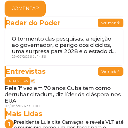
COMENTAR
Radar do Poder
Ver mais
O tormento das pesquisas, a rejeição
ao governador, o perigo dos diciclos,
uma surpresa para 2028 e o estado de
terceira guerra mundial
29/07/2026 às 14:36
Entrevistas
Ver mais
ENTREVISTAS
Pela 1ª vez em 70 anos Cuba tem como
derrubar ditadura, diz líder da diáspora nos
EUA
02/08/2026 às 11:00
Mais Lidas
Presidente Lula cita Camaçari e revela VLT até
1
o município como um dos focos para o