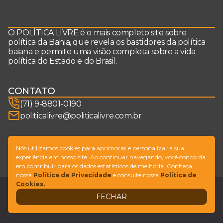
O POLÍTICA LIVRE é o mais completo site sobre
política da Bahia, que revela os bastidores da política
baiana e permite uma visão completa sobre a vida
política do Estado e do Brasil.
CONTATO
(71) 9-8801-0190
politicalivre@politicalivre.com.br
SIGA-NOS
Nós utilizamos cookies para aprimorar e personalizar a sua
experiência em nosso site. Ao continuar navegando, você concorda
em contribuir para os dados estatísticos de melhoria. Conheça
nossa
Política de Privacidade
e consulte nossa
Política de
Cookies.
Legal
Fale conosco
FECHAR
Design by
NVGO
© Copyright Política Livre. All Rights Reserved