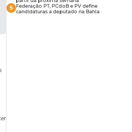
partir da próxima semana
Federação PT, PCdoB e PV define
5
candidaturas a deputado na Bahia
s
ter