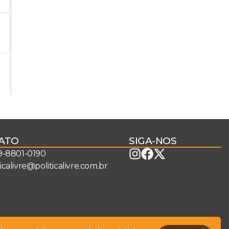
ATO
SIGA-NOS
 9-8801-0190
ticalivre@politicalivre.com.br