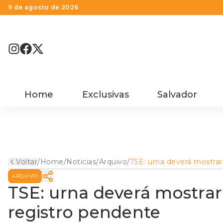
9 de agosto de 2026
Home
Exclusivas
Salvador
Voltar
/
Home
/
Noticias
/
Arquivo
/
TSE: urna deverá mostrar
nome de candidato com
ARQUIVO
registro pendente
TSE: urna deverá mostra
registro pendente