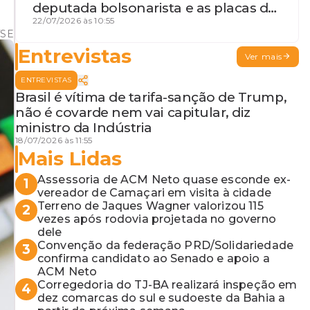
deputada bolsonarista e as placas da
discórdia
22/07/2026 às 10:55
TSE
Entrevistas
Ver mais
ENTREVISTAS
Brasil é vítima de tarifa-sanção de Trump,
não é covarde nem vai capitular, diz
ministro da Indústria
18/07/2026 às 11:55
Mais Lidas
Assessoria de ACM Neto quase esconde ex-
1
vereador de Camaçari em visita à cidade
Terreno de Jaques Wagner valorizou 115
2
vezes após rodovia projetada no governo
dele
Convenção da federação PRD/Solidariedade
3
confirma candidato ao Senado e apoio a
ACM Neto
Corregedoria do TJ-BA realizará inspeção em
4
dez comarcas do sul e sudoeste da Bahia a