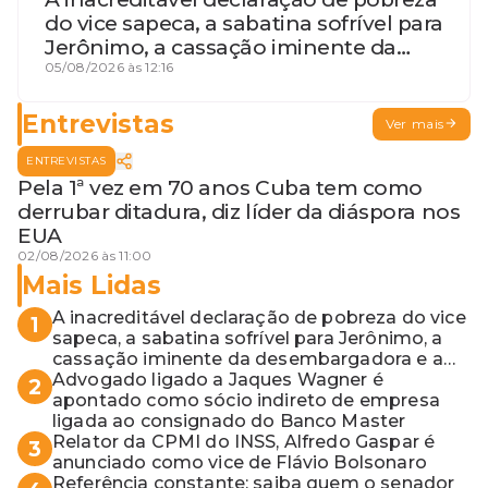
do vice sapeca, a sabatina sofrível para
Jerônimo, a cassação iminente da
desembargadora e a vaga do Quinto
05/08/2026 às 12:16
para o MP baiano
Entrevistas
Ver mais
ENTREVISTAS
Pela 1ª vez em 70 anos Cuba tem como
derrubar ditadura, diz líder da diáspora nos
EUA
02/08/2026 às 11:00
Mais Lidas
A inacreditável declaração de pobreza do vice
1
sapeca, a sabatina sofrível para Jerônimo, a
cassação iminente da desembargadora e a
vaga do Quinto para o MP baiano
Advogado ligado a Jaques Wagner é
2
apontado como sócio indireto de empresa
ligada ao consignado do Banco Master
Relator da CPMI do INSS, Alfredo Gaspar é
3
anunciado como vice de Flávio Bolsonaro
Referência constante: saiba quem o senador