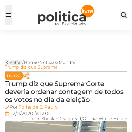
Voltar
/
Home
/
Noticias
/
Mundo
/
Trump diz que Suprema
Corte deveria ordenar
MUNDO
contagem de todos os votos
no dia da eleição
Trump diz que Suprema Corte
deveria ordenar contagem de todos
os votos no dia da eleição
Por
Folha de S. Paulo
02/11/2020 às 12:00
Foto:
Shealah Craighead/Official White House