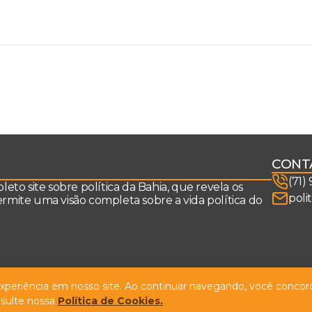
CONT
(71)
to site sobre política da Bahia, que revela os
poli
permite uma visão completa sobre a vida política do
 experiência em nosso site. Ao continuar navegando, você concord
sulte nossa
Política de Cookies.
Design by
NVGO