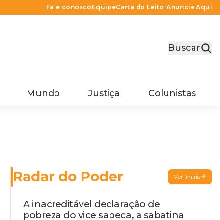
Fale conosco
Equipe
Carta do Leitor
Anuncie Aqui
Buscar
Mundo
Justiça
Colunistas
Radar do Poder
Ver mais
A inacreditável declaração de
pobreza do vice sapeca, a sabatina