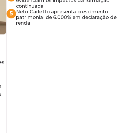
MP baiano
evidenciam os impactos da formação
continuada
Neto Carletto apresenta crescimento
5
patrimonial de 6.000% em declaração de
renda
es
o
o