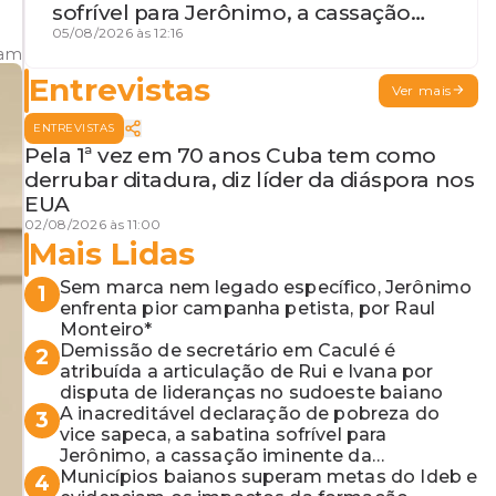
sofrível para Jerônimo, a cassação
iminente da desembargadora e a
05/08/2026 às 12:16
ram
vaga do Quinto para o MP baiano
Entrevistas
Ver mais
ENTREVISTAS
Pela 1ª vez em 70 anos Cuba tem como
derrubar ditadura, diz líder da diáspora nos
EUA
02/08/2026 às 11:00
Mais Lidas
Sem marca nem legado específico, Jerônimo
1
enfrenta pior campanha petista, por Raul
Monteiro*
Demissão de secretário em Caculé é
2
atribuída a articulação de Rui e Ivana por
disputa de lideranças no sudoeste baiano
A inacreditável declaração de pobreza do
3
vice sapeca, a sabatina sofrível para
Jerônimo, a cassação iminente da
desembargadora e a vaga do Quinto para o
Municípios baianos superam metas do Ideb e
4