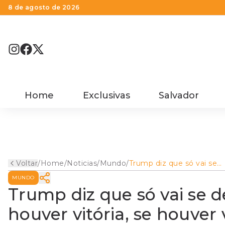
8 de agosto de 2026
Home
Exclusivas
Salvador
Voltar
/
Home
/
Noticias
/
Mundo
/
Trump diz que só vai se
declarar vencedor 'quand
MUNDO
houver vitória, se houver
vitória'
Trump diz que só vai se 
houver vitória, se houver v