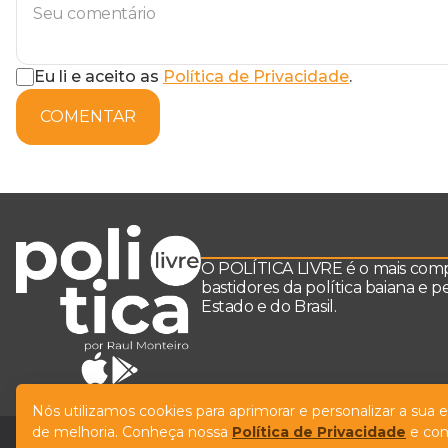
Eu li e aceito as
Política de Privacidade
.
COMENTAR
O POLÍTICA LIVRE é o mais comple
bastidores da política baiana e 
Estado e do Brasil.
Nós utilizamos cookies para aprimorar e personalizar a sua
de melhoria. Conheça nossa
Política de Privacidade
e con
© Copyright Política Livre. All Rights Reserved