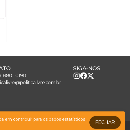
ATO
SIGA-NOS
 9-8801-0190
ticalivre@politicalivre.com.br
a em contribuir para os dados estatísticos
FECHAR
Legal
Fale conosco