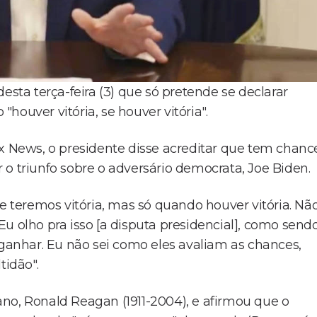
ta terça-feira (3) que só pretende se declarar
ouver vitória, se houver vitória".
ox News, o presidente disse acreditar que tem chanc
o triunfo sobre o adversário democrata, Joe Biden.
ue teremos vitória, mas só quando houver vitória. Nã
u olho pra isso [a disputa presidencial], como send
anhar. Eu não sei como eles avaliam as chances,
idão".
no, Ronald Reagan (1911-2004), e afirmou que o