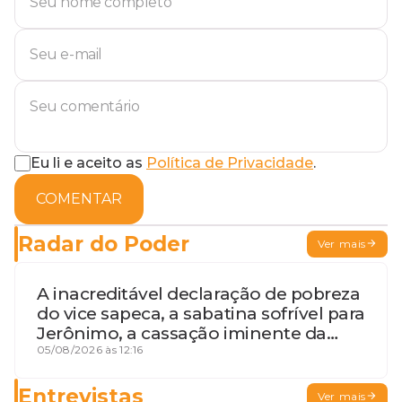
Eu li e aceito as
Política de Privacidade
.
COMENTAR
Radar do Poder
Ver mais
A inacreditável declaração de pobreza
do vice sapeca, a sabatina sofrível para
Jerônimo, a cassação iminente da
desembargadora e a vaga do Quinto
05/08/2026 às 12:16
para o MP baiano
Entrevistas
Ver mais