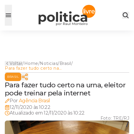
Voltar
/
Home
/
Noticias
/
Brasil
/
Para fazer tudo certo na
urna, eleitor pode treinar pela
BRASIL
internet
Para fazer tudo certo na urna, eleitor
pode treinar pela internet
Por
Agência Brasil
12/11/2020 às 10:22
Atualizado em
12/11/2020 às 10:22
Foto:
TRE/RJ