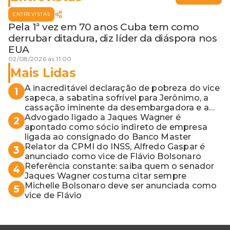
ENTREVISTAS
Pela 1ª vez em 70 anos Cuba tem como
derrubar ditadura, diz líder da diáspora nos
EUA
02/08/2026 às 11:00
Mais Lidas
A inacreditável declaração de pobreza do vice
1
sapeca, a sabatina sofrível para Jerônimo, a
cassação iminente da desembargadora e a
vaga do Quinto para o MP baiano
Advogado ligado a Jaques Wagner é
2
apontado como sócio indireto de empresa
ligada ao consignado do Banco Master
Relator da CPMI do INSS, Alfredo Gaspar é
3
anunciado como vice de Flávio Bolsonaro
Referência constante: saiba quem o senador
4
Jaques Wagner costuma citar sempre
Michelle Bolsonaro deve ser anunciada como
5
vice de Flávio