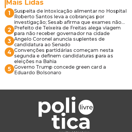
Mais Lidas
Suspeita de intoxicação alimentar no Hospital
1
Roberto Santos leva a cobranças por
investigação; Sesab afirma que exames não
apontaram contaminação
Prefeito de Teixeira de Freitas alega viagem
2
para não receber governador na cidade
Angelo Coronel anuncia suplentes de
3
candidatura ao Senado
Convenções partidárias começam nesta
4
segunda e definem candidaturas para as
eleições na Bahia
Governo Trump concede green card a
5
Eduardo Bolsonaro