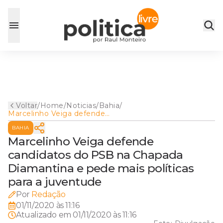
Voltar
/
Home
/
Noticias
/
Bahia
/
Marcelinho Veiga defende
candidatos do PSB na
BAHIA
Chapada Diamantina e pede
mais políticas para a
Marcelinho Veiga defende
juventude
candidatos do PSB na Chapada
Diamantina e pede mais políticas
para a juventude
Por
Redação
01/11/2020 às 11:16
Atualizado em
01/11/2020 às 11:16