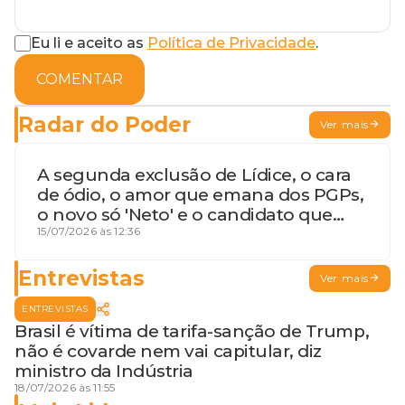
Eu li e aceito as
Política de Privacidade
.
COMENTAR
Radar do Poder
Ver mais
A segunda exclusão de Lídice, o cara
de ódio, o amor que emana dos PGPs,
o novo só 'Neto' e o candidato que
geme
15/07/2026 às 12:36
Entrevistas
Ver mais
ENTREVISTAS
Brasil é vítima de tarifa-sanção de Trump,
não é covarde nem vai capitular, diz
ministro da Indústria
18/07/2026 às 11:55