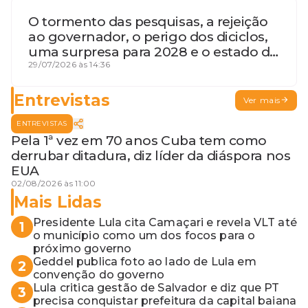
O tormento das pesquisas, a rejeição
ao governador, o perigo dos diciclos,
uma surpresa para 2028 e o estado de
terceira guerra mundial
29/07/2026 às 14:36
Entrevistas
Ver mais
ENTREVISTAS
Pela 1ª vez em 70 anos Cuba tem como
derrubar ditadura, diz líder da diáspora nos
EUA
02/08/2026 às 11:00
Mais Lidas
Presidente Lula cita Camaçari e revela VLT até
1
o município como um dos focos para o
próximo governo
Geddel publica foto ao lado de Lula em
2
convenção do governo
Lula critica gestão de Salvador e diz que PT
3
precisa conquistar prefeitura da capital baiana