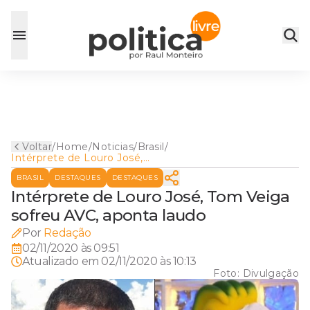
Voltar
/
Home
/
Noticias
/
Brasil
/
Intérprete de Louro José,
Tom Veiga sofreu AVC,
BRASIL
DESTAQUES
DESTAQUES
aponta laudo
Intérprete de Louro José, Tom Veiga
sofreu AVC, aponta laudo
Por
Redação
02/11/2020 às 09:51
Atualizado em
02/11/2020 às 10:13
Foto:
Divulgação