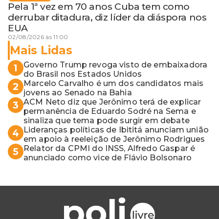
Pela 1ª vez em 70 anos Cuba tem como
derrubar ditadura, diz líder da diáspora nos
EUA
02/08/2026 às 11:00
Mais Lidas
Governo Trump revoga visto de embaixadora
1
do Brasil nos Estados Unidos
Marcelo Carvalho é um dos candidatos mais
2
jovens ao Senado na Bahia
ACM Neto diz que Jerônimo terá de explicar
3
permanência de Eduardo Sodré na Sema e
sinaliza que tema pode surgir em debate
Lideranças políticas de Ibititá anunciam união
4
em apoio à reeleição de Jerônimo Rodrigues
Relator da CPMI do INSS, Alfredo Gaspar é
5
anunciado como vice de Flávio Bolsonaro