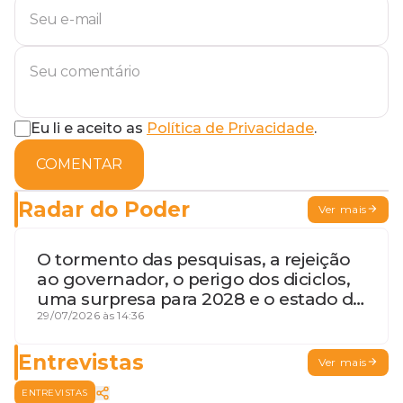
Eu li e aceito as
Política de Privacidade
.
COMENTAR
Radar do Poder
Ver mais
O tormento das pesquisas, a rejeição
ao governador, o perigo dos diciclos,
uma surpresa para 2028 e o estado de
terceira guerra mundial
29/07/2026 às 14:36
Entrevistas
Ver mais
ENTREVISTAS