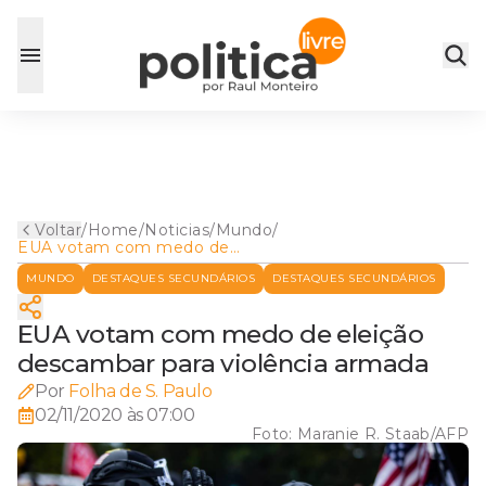
Voltar
/
Home
/
Noticias
/
Mundo
/
EUA votam com medo de
eleição descambar para
MUNDO
DESTAQUES SECUNDÁRIOS
DESTAQUES SECUNDÁRIOS
violência armada
EUA votam com medo de eleição
descambar para violência armada
Por
Folha de S. Paulo
02/11/2020 às 07:00
Foto:
Maranie R. Staab/AFP