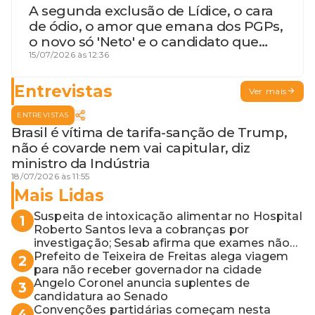
A segunda exclusão de Lídice, o cara
de ódio, o amor que emana dos PGPs,
o novo só 'Neto' e o candidato que
geme
15/07/2026 às 12:36
Entrevistas
Ver mais
ENTREVISTAS
Brasil é vítima de tarifa-sanção de Trump,
não é covarde nem vai capitular, diz
ministro da Indústria
18/07/2026 às 11:55
Mais Lidas
Suspeita de intoxicação alimentar no Hospital
1
Roberto Santos leva a cobranças por
investigação; Sesab afirma que exames não
apontaram contaminação
Prefeito de Teixeira de Freitas alega viagem
2
para não receber governador na cidade
Angelo Coronel anuncia suplentes de
3
candidatura ao Senado
Convenções partidárias começam nesta
4