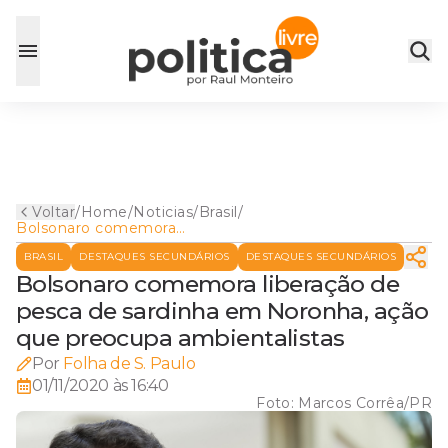
Voltar
/
Home
/
Noticias
/
Brasil
/
Bolsonaro comemora
liberação de pesca de
BRASIL
DESTAQUES SECUNDÁRIOS
DESTAQUES SECUNDÁRIOS
sardinha em Noronha, ação
que preocupa ambientalistas
Bolsonaro comemora liberação de
pesca de sardinha em Noronha, ação
que preocupa ambientalistas
Por
Folha de S. Paulo
01/11/2020 às 16:40
Foto:
Marcos Corrêa/PR