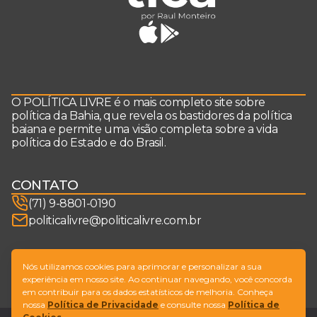
O POLÍTICA LIVRE é o mais completo site sobre
política da Bahia, que revela os bastidores da política
baiana e permite uma visão completa sobre a vida
política do Estado e do Brasil.
CONTATO
(71) 9-8801-0190
politicalivre@politicalivre.com.br
SIGA-NOS
Nós utilizamos cookies para aprimorar e personalizar a sua
experiência em nosso site. Ao continuar navegando, você concorda
em contribuir para os dados estatísticos de melhoria. Conheça
nossa
Política de Privacidade
e consulte nossa
Política de