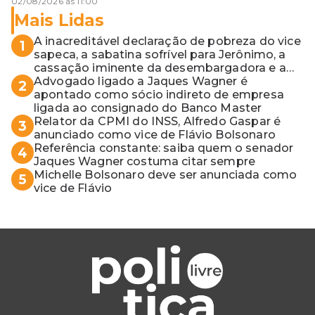
02/08/2026 às 11:00
Mais Lidas
A inacreditável declaração de pobreza do vice
1
sapeca, a sabatina sofrível para Jerônimo, a
cassação iminente da desembargadora e a
vaga do Quinto para o MP baiano
Advogado ligado a Jaques Wagner é
2
apontado como sócio indireto de empresa
ligada ao consignado do Banco Master
Relator da CPMI do INSS, Alfredo Gaspar é
3
anunciado como vice de Flávio Bolsonaro
Referência constante: saiba quem o senador
4
Jaques Wagner costuma citar sempre
Michelle Bolsonaro deve ser anunciada como
5
vice de Flávio