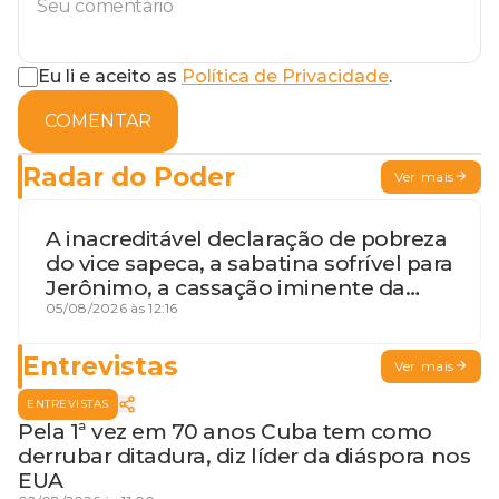
Eu li e aceito as
Política de Privacidade
.
COMENTAR
Radar do Poder
Ver mais
A inacreditável declaração de pobreza
do vice sapeca, a sabatina sofrível para
Jerônimo, a cassação iminente da
desembargadora e a vaga do Quinto
05/08/2026 às 12:16
para o MP baiano
Entrevistas
Ver mais
ENTREVISTAS
Pela 1ª vez em 70 anos Cuba tem como
derrubar ditadura, diz líder da diáspora nos
EUA