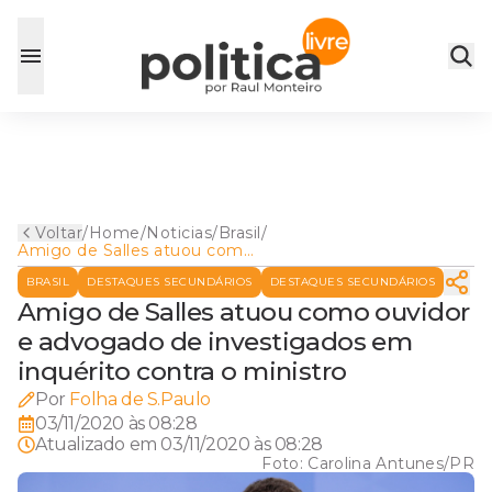
Voltar
/
Home
/
Noticias
/
Brasil
/
Amigo de Salles atuou como
ouvidor e advogado de
BRASIL
DESTAQUES SECUNDÁRIOS
DESTAQUES SECUNDÁRIOS
investigados em inquérito
contra o ministro
Amigo de Salles atuou como ouvidor
e advogado de investigados em
inquérito contra o ministro
Por
Folha de S.Paulo
03/11/2020 às 08:28
Atualizado em
03/11/2020 às 08:28
Foto:
Carolina Antunes/PR