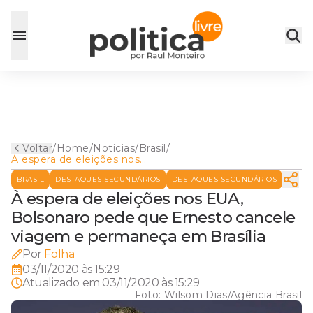
Voltar
/
Home
/
Noticias
/
Brasil
/
À espera de eleições nos
EUA, Bolsonaro pede que
BRASIL
DESTAQUES SECUNDÁRIOS
DESTAQUES SECUNDÁRIOS
Ernesto cancele viagem e
permaneça em Brasília
À espera de eleições nos EUA,
Bolsonaro pede que Ernesto cancele
viagem e permaneça em Brasília
Por
Folha
03/11/2020 às 15:29
Atualizado em
03/11/2020 às 15:29
Foto:
Wilsom Dias/Agência Brasil