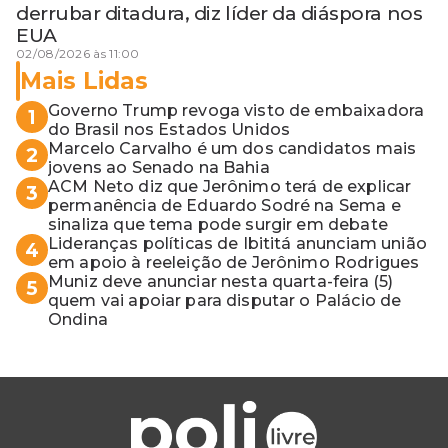
derrubar ditadura, diz líder da diáspora nos
EUA
02/08/2026 às 11:00
Mais Lidas
Governo Trump revoga visto de embaixadora
1
do Brasil nos Estados Unidos
Marcelo Carvalho é um dos candidatos mais
2
jovens ao Senado na Bahia
ACM Neto diz que Jerônimo terá de explicar
3
permanência de Eduardo Sodré na Sema e
sinaliza que tema pode surgir em debate
Lideranças políticas de Ibititá anunciam união
4
em apoio à reeleição de Jerônimo Rodrigues
Muniz deve anunciar nesta quarta-feira (5)
5
quem vai apoiar para disputar o Palácio de
Ondina