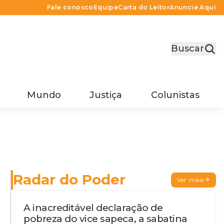
Fale conosco
Equipe
Carta do Leitor
Anuncie Aqui
Buscar
Mundo
Justiça
Colunistas
Radar do Poder
Ver mais
A inacreditável declaração de
pobreza do vice sapeca, a sabatina