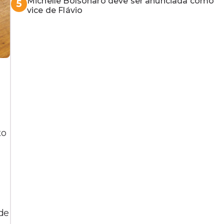
Michelle Bolsonaro deve ser anunciada como
5
vice de Flávio
.
to
 de