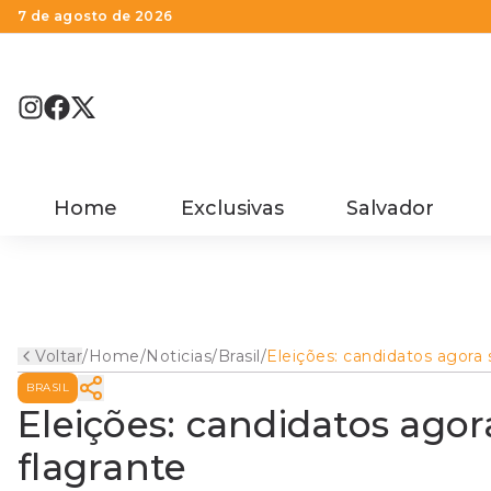
7 de agosto de 2026
Home
Exclusivas
Salvador
Voltar
/
Home
/
Noticias
/
Brasil
/
Eleições: candidatos agora 
podem ser presos em
BRASIL
flagrante
Eleições: candidatos ago
flagrante