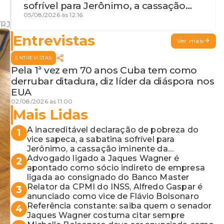
sofrível para Jerônimo, a cassação
iminente da desembargadora e a
05/08/2026 às 12:16
/RJ
vaga do Quinto para o MP baiano
Entrevistas
Ver mais
ENTREVISTAS
Pela 1ª vez em 70 anos Cuba tem como
derrubar ditadura, diz líder da diáspora nos
EUA
02/08/2026 às 11:00
Mais Lidas
A inacreditável declaração de pobreza do
1
vice sapeca, a sabatina sofrível para
Jerônimo, a cassação iminente da
desembargadora e a vaga do Quinto para o
Advogado ligado a Jaques Wagner é
2
MP baiano
apontado como sócio indireto de empresa
ligada ao consignado do Banco Master
Relator da CPMI do INSS, Alfredo Gaspar é
3
anunciado como vice de Flávio Bolsonaro
Referência constante: saiba quem o senador
4
Jaques Wagner costuma citar sempre