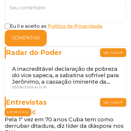
Eu li e aceito as
Política de Privacidade
.
COMENTAR
Radar do Poder
Ver mais
A inacreditável declaração de pobreza
do vice sapeca, a sabatina sofrível para
Jerônimo, a cassação iminente da
desembargadora e a vaga do Quinto
05/08/2026 às 12:16
para o MP baiano
Entrevistas
Ver mais
ENTREVISTAS
Pela 1ª vez em 70 anos Cuba tem como
derrubar ditadura, diz líder da diáspora nos