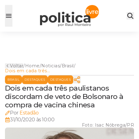
Voltar
/
Home
/
Noticias
/
Brasil
/
Dois em cada três
paulistanos discordam de
BRASIL
DESTAQUES
DESTAQUES
veto de Bolsonaro à compra
de vacina chinesa
Dois em cada três paulistanos
discordam de veto de Bolsonaro à
compra de vacina chinesa
Por
Estadão
31/10/2020 às 10:00
Foto:
Isac Nóbrega/PR