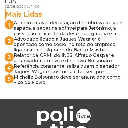
EUA
02/08/2026 às 11:00
Mais Lidas
A inacreditável declaração de pobreza do vice
1
sapeca, a sabatina sofrível para Jerônimo, a
cassação iminente da desembargadora e a
vaga do Quinto para o MP baiano
Advogado ligado a Jaques Wagner é
2
apontado como sócio indireto de empresa
ligada ao consignado do Banco Master
Relator da CPMI do INSS, Alfredo Gaspar é
3
anunciado como vice de Flávio Bolsonaro
Referência constante: saiba quem o senador
4
Jaques Wagner costuma citar sempre
Michelle Bolsonaro deve ser anunciada como
5
vice de Flávio