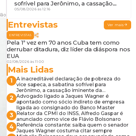
sofrível para Jerônimo, a cassação
iminente da desembargadora e a
05/08/2026 às 12:16
dão
vaga do Quinto para o MP baiano
Entrevistas
Ver mais
ENTREVISTAS
Pela 1ª vez em 70 anos Cuba tem como
derrubar ditadura, diz líder da diáspora nos
EUA
02/08/2026 às 11:00
Mais Lidas
A inacreditável declaração de pobreza do
1
vice sapeca, a sabatina sofrível para
Jerônimo, a cassação iminente da
desembargadora e a vaga do Quinto para o
Advogado ligado a Jaques Wagner é
2
MP baiano
apontado como sócio indireto de empresa
ligada ao consignado do Banco Master
Relator da CPMI do INSS, Alfredo Gaspar é
3
anunciado como vice de Flávio Bolsonaro
Referência constante: saiba quem o senador
4
Jaques Wagner costuma citar sempre