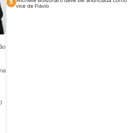
Michelle Bolsonaro deve ser anunciada como
5
vice de Flávio
ção
uma
O