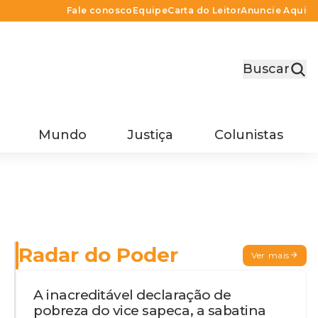
Fale conosco
Equipe
Carta do Leitor
Anuncie Aqui
Buscar
Mundo
Justiça
Colunistas
Radar do Poder
Ver mais
A inacreditável declaração de
pobreza do vice sapeca, a sabatina