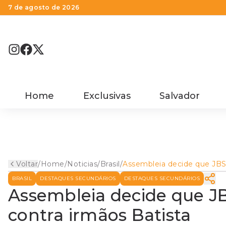
7 de agosto de 2026
Home
Exclusivas
Salvador
Voltar
/
Home
/
Noticias
/
Brasil
/
Assembleia decide que JB
deve entrar com ação cont
BRASIL
DESTAQUES SECUNDÁRIOS
DESTAQUES SECUNDÁRIOS
irmãos Batista
Assembleia decide que J
contra irmãos Batista