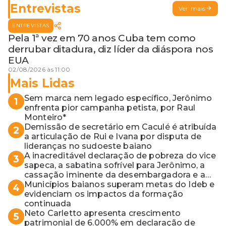
Entrevistas
Ver mais
ENTREVISTAS
Pela 1ª vez em 70 anos Cuba tem como
derrubar ditadura, diz líder da diáspora nos
EUA
02/08/2026 às 11:00
Mais Lidas
Sem marca nem legado específico, Jerônimo
1
enfrenta pior campanha petista, por Raul
Monteiro*
Demissão de secretário em Caculé é atribuída
2
a articulação de Rui e Ivana por disputa de
lideranças no sudoeste baiano
A inacreditável declaração de pobreza do vice
3
sapeca, a sabatina sofrível para Jerônimo, a
cassação iminente da desembargadora e a
vaga do Quinto para o MP baiano
Municípios baianos superam metas do Ideb e
4
evidenciam os impactos da formação
continuada
Neto Carletto apresenta crescimento
5
patrimonial de 6.000% em declaração de