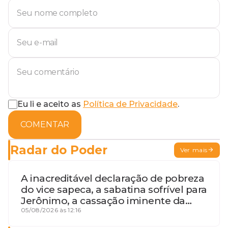
Eu li e aceito as
Política de Privacidade
.
COMENTAR
Radar do Poder
Ver mais
A inacreditável declaração de pobreza
do vice sapeca, a sabatina sofrível para
Jerônimo, a cassação iminente da
desembargadora e a vaga do Quinto
05/08/2026 às 12:16
para o MP baiano