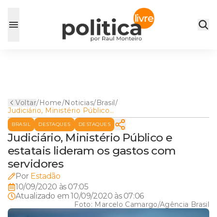
Voltar
/
Home
/
Noticias
/
Brasil
/
Judiciário, Ministério Público
e estatais lideram os gastos
BRASIL
DESTAQUES
DESTAQUES
com servidores
Judiciário, Ministério Público e
estatais lideram os gastos com
servidores
Por
Estadão
10/09/2020 às 07:05
Atualizado em
10/09/2020 às 07:06
Foto:
Marcelo Camargo/Agência Brasil