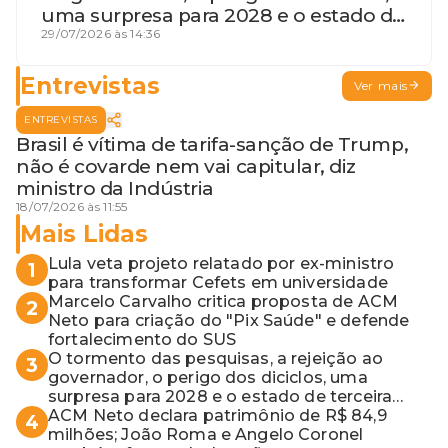
uma surpresa para 2028 e o estado de
terceira guerra mundial
29/07/2026 às 14:36
Entrevistas
Ver mais
ENTREVISTAS
Brasil é vítima de tarifa-sanção de Trump,
não é covarde nem vai capitular, diz
ministro da Indústria
18/07/2026 às 11:55
Mais Lidas
Lula veta projeto relatado por ex-ministro
1
para transformar Cefets em universidade
Marcelo Carvalho critica proposta de ACM
2
Neto para criação do "Pix Saúde" e defende
fortalecimento do SUS
O tormento das pesquisas, a rejeição ao
3
governador, o perigo dos diciclos, uma
surpresa para 2028 e o estado de terceira
guerra mundial
ACM Neto declara patrimônio de R$ 84,9
4
milhões; João Roma e Angelo Coronel