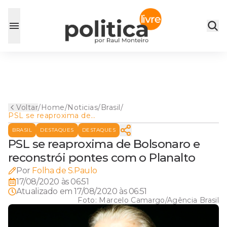
Voltar
/
Home
/
Noticias
/
Brasil
/
PSL se reaproxima de
Bolsonaro e reconstrói
BRASIL
DESTAQUES
DESTAQUES
pontes com o Planalto
PSL se reaproxima de Bolsonaro e
reconstrói pontes com o Planalto
Por
Folha de S.Paulo
17/08/2020 às 06:51
Atualizado em
17/08/2020 às 06:51
Foto:
Marcelo Camargo/Agência Brasil